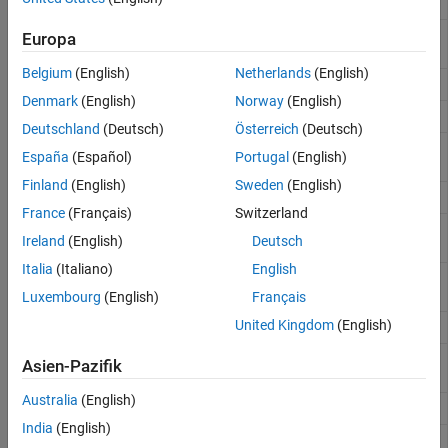
Find logical AND
&
Logical AND with short-circuiting
Short-
Europa
Circuit &&
Belgium
(English)
Netherlands
(English)
Find logical NOT
~
Denmark
(English)
Norway
(English)
Find logical OR
|
Deutschland
(Deutsch)
Österreich
(Deutsch)
Logical OR with short-circuiting
Short-
España
(Español)
Portugal
(English)
Circuit ||
Finland
(English)
Sweden
(English)
Find logical exclusive-OR
xor
France
(Français)
Switzerland
Determine if all array elements are nonzero or
all
Ireland
(English)
Deutsch
true
Italia
(Italiano)
English
Ermitteln, ob eines der Array-Element ungleich
any
null ist
Luxembourg
(English)
Français
United Kingdom
(English)
Logical 0 (false)
false
Ermitteln von Indizes und Werten von
find
Asien-Pazifik
Elementen ungleich null
Australia
(English)
Determine if input is logical array
islogical
India
(English)
Konvertieren numerischer Werte in logische
logical