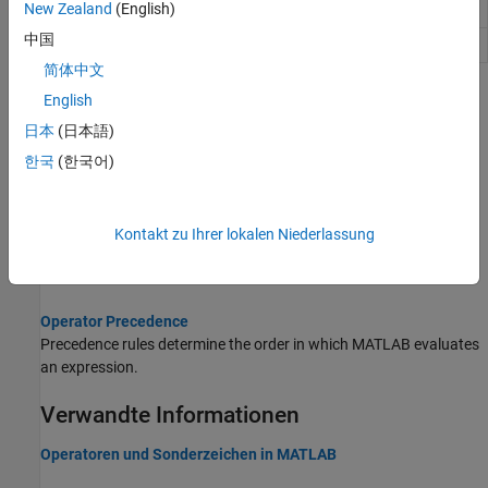
New Zealand
(English)
Werte
中国
Logical 1 (true)
true
简体中文
Themen
English
日本
(日本語)
Auffinden von Array-Elementen, die Bedingungen erfüllen
Dieses Beispiel zeigt, wie Sie die Elemente eines Arrays filtern
한국
(한국어)
können, indem Sie Bedingungen auf das Array anwenden.
Reduce Logical Arrays to Single Value
Kontakt zu Ihrer lokalen Niederlassung
This example shows how to use the
and
functions to
any
all
reduce an entire array to a single logical value.
Operator Precedence
Precedence rules determine the order in which MATLAB evaluates
an expression.
Verwandte Informationen
Operatoren und Sonderzeichen in MATLAB