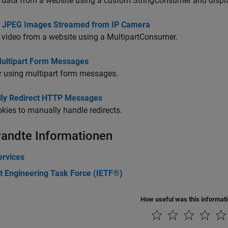
data from a website using a custom StringConsumer and display
y JPEG Images Streamed from IP Camera
video from a website using a MultipartConsumer.
ultipart Form Messages
r using multipart form messages.
ly Redirect HTTP Messages
kies to manually handle redirects.
andte Informationen
rvices
et Engineering Task Force (IETF®)
How useful was this informat