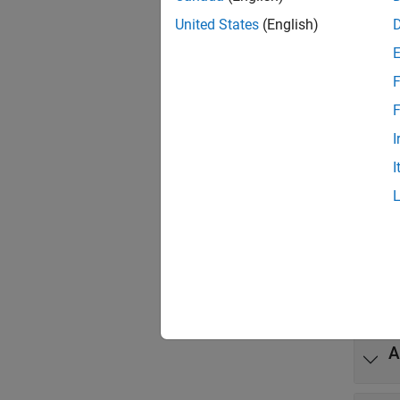
Empfang
United States
(English)
Die Web
F
Klas
F
alle er
I
I
H
H
K
A