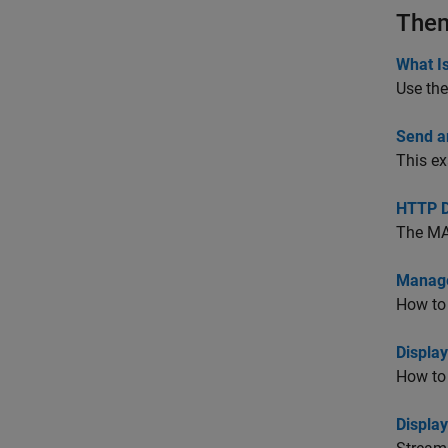
The
What I
Use the
Send a
This ex
HTTP D
The MA
Manage
How to
Displa
How to
Displa