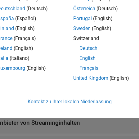
 von Nachrichten erforderlich sind.
Deutschland
(Deutsch)
Österreich
(Deutsch)
-Services-APIs unterstützen nur HTTP 1.1.
España
(Español)
Portugal
(English)
inland
(English)
Sweden
(English)
sen
rance
(Français)
Switzerland
weitern
reland
(English)
Deutsch
talia
(Italiano)
English
TTP-Nachrichten
Luxembourg
(English)
Français
United Kingdom
(English)
eaderfeld-Klasse und Feld-Namespace
Kontakt zu Ihrer lokalen Niederlassung
onsumenten von Streaminginhalten
nbieter von Streaminginhalten