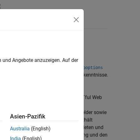
en
B
mittels HTTP
ol)
en und Angebote anzuzeigen. Auf der
sowie die Support-Funktion
ebwrite
weboptions
 und POST-Methoden ohne Programmierkenntnisse.
es
.
erfordern Funktionen, die von den RESTful Web
stellt Klassen für das Verfassen von
Nachrichten, Nachrichtenheader und -felder sowie
Asien-Pazifik
finierte Einheiten. Die Schnittstelle enthält
ammen für die Verarbeitung von gesendeten und
Australia
(English)
ie für die Verarbeitung, die Übertragung und den
India
(English)