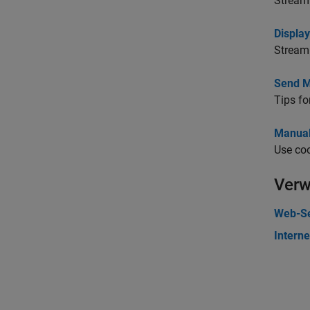
Stream 
Displa
Stream 
Send M
Tips fo
Manual
Use coo
Verw
Web-Se
Intern