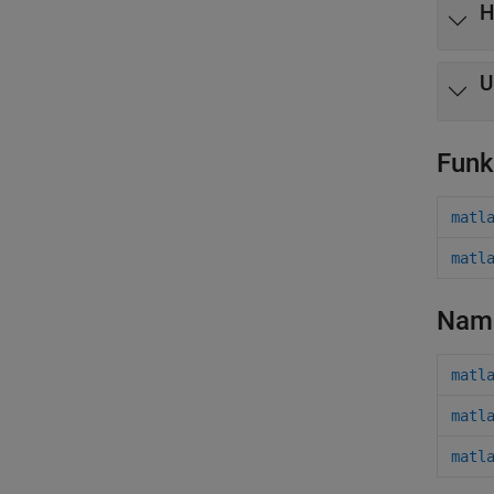
H
U
Funk
matl
matl
Nam
matl
matl
matl