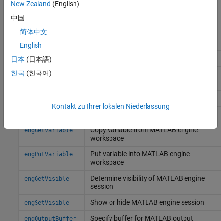
.
engine
New Zealand
(English)
中国
Engine-API für C
简体中文
Type for
MATLAB
engine
Engine
English
Start
MATLAB
engine session
engOpen
日本
(日本語)
한국
(한국어)
Start
MATLAB
engine session for single,
engOpenSingleUse
nonshared use
Quit
MATLAB
engine session
engClose
Kontakt zu Ihrer lokalen Niederlassung
Evaluate expression in string
engEvalString
Copy variable from
MATLAB
engine
engGetVariable
workspace
Put variable into
MATLAB
engine
engPutVariable
workspace
Determine visibility of
MATLAB
engine
engGetVisible
session
Show or hide
MATLAB
engine session
engSetVisible
Specify buffer for
MATLAB
output
engOutputBuffer