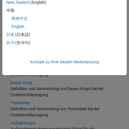
Zellarrays
New Zealand
(English)
Definition und Verwendung von Zellarrays bei der
中国
Codebeschleunigung
简体中文
Tabellen
English
Definition und Verwendung von Tabellen bei der
Codebeschleunigung
日本
(日本語)
Kategoriale Arrays
한국
(한국어)
Definition und Verwendung von kategorialen Arrays bei der
Codebeschleunigung
Kontakt zu Ihrer lokalen Niederlassung
Datetime-Arrays
Definition und Verwendung von Datetime-Arrays bei der
Codebeschleunigung
Dauer-Array
Definition und Verwendung von Dauer-Arrays bei der
Codebeschleunigung
Timetables
Definition und Verwendung von Timetables bei der
Codebeschleunigung
Aufzählungen
Auf bestimmte Werte beschränkte Daten für die