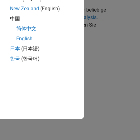
lt es sich um FFT-basierte spektrale
New Zealand
(English)
etroffen werden; sie eignen sich für beliebige
 Analyzer finden Sie unter
Spectral Analysis
.
中国
ines Streamingsignals in MATLAB finden Sie
简体中文
English
日本
(日本語)
한국
(한국어)