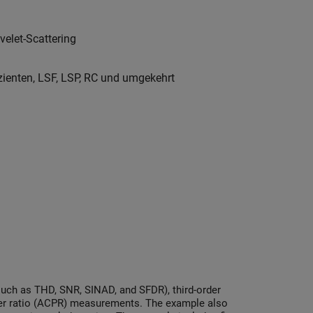
elet-Scattering
izienten, LSF, LSP, RC und umgekehrt
uch as THD, SNR, SINAD, and SFDR), third-order
wer ratio (ACPR) measurements. The example also