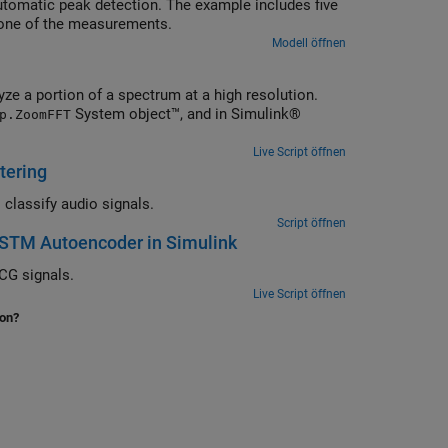
tomatic peak detection. The example includes five
m one of the measurements.
Modell öffnen
e a portion of a spectrum at a high resolution.
System object™, and in Simulink®
p.ZoomFFT
Live Script öffnen
tering
Use the Wavelet Scattering block and a pretrained deep learning network to classify audio signals.
Script öffnen
LSTM Autoencoder in Simulink
Use wavelet scattering and deep learning network to detect anomalies in ECG signals.
Live Script öffnen
ion?