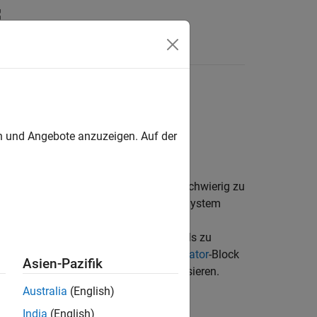
Antworten
te Version auf Englisch zu sehen.
en und Angebote anzuzeigen. Auf der
merkmale auf, die in der Zeitdomäne schwierig zu
t eines Signals charakterisieren. Die System
 es Ihnen, ein Streamingsignal in der
 die spektrale Schätzung eines Signals zu
®
 in MATLAB
und den
Spectrum Estimator
-Block
Asien-Pazifik
 Analyzer-Objekts und -Blocks visualisieren.
Australia
(English)
hode des gemittelten modifizierten
India
(English)