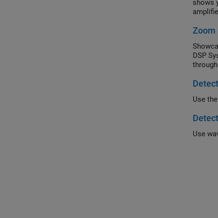
shows y
amplifi
Zoom 
Showcas
DSP Sys
through
Detect
Detect