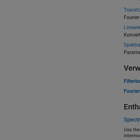
Transf
Fourier
Linear
Konvert
Spektr
Parame
Verw
Filterb
Fourie
Enth
Spect
Use the
intermo