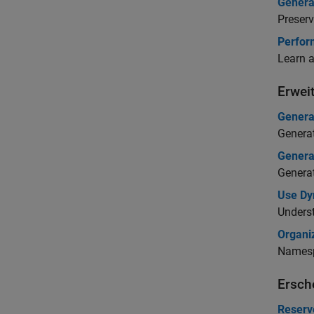
Genera
Preserv
Perfor
Learn a
Erwei
Genera
Generat
Genera
Generat
Use Dy
Underst
Organi
Namespa
Ersch
Reserv