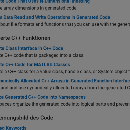
te Code That Uses N-Dimensional Indexing
e array dimensions in generated code.
m Data Read and Write Operations in Generated Code
bout file formats and functions that you can use with the genera
terte C++ Funktionen
te Class Interface in C++ Code
e C++ code that is packaged into a class.
te C++ Code for MATLAB Classes
e a C++ class for a value class, handle class, or System objec
namically Allocated C++ Arrays in Generated Function Interfa
and and use dynamically allocated arrays from the generated C+
ze Generated C++ Code into Namespaces
ces organize the generated code into logical parts and prevent
einungsbild des Code
ed Keywords