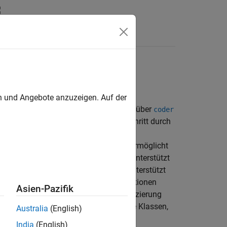
Antworten
führbarer Dateien
en und Angebote anzuzeigen. Auf der
 Sie können Code über die App, die Sie über
coder
ieren. Die App führt Sie Schritt für Schritt durch
ten Praktiken und klaren visuellen
. Der Workflow über die Befehlszeile ermöglicht
erung. Der Codegenerierungs-Workflow unterstützt
ße und globale Daten. Der Workflow unterstützt
erierung von Multisignature-MEX-Funktionen
Asien-Pazifik
 dem Array-Layout und der Array-Indizierung
e Merkmale der C++ Sprache nutzt, wie Klassen,
Australia
(English)
India
(English)