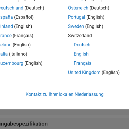
Deutschland
(Deutsch)
Österreich
(Deutsch)
s
España
(Español)
Portugal
(English)
weitern
inland
(English)
Sweden
(English)
rance
(Français)
Switzerland
ATLAB
Coder
reland
(English)
Deutsch
talia
(Italiano)
English
tionen
Luxembourg
(English)
Français
weitern
United Kingdom
(English)
odegenerierung
Kontakt zu Ihrer lokalen Niederlassung
ATLAB
-Programmierung für Codegenerierung
ingabespezifikation