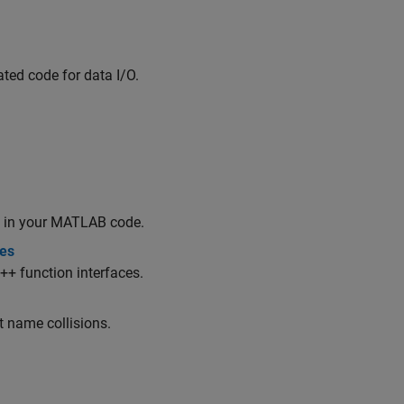
ted code for data I/O.
t™ in your MATLAB code.
ces
+ function interfaces.
 name collisions.