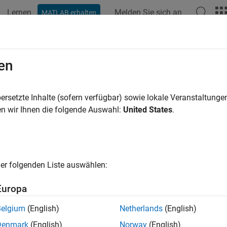
Lernen
Melden Sie sich an
MATLAB erhalten
ation
Beispiele
Funktionen
Blöcke
Apps
Videos
erieren von Code
en
ren von Code und Erstellen eigenständiger Bibliotheken und aus
ersetzte Inhalte (sofern verfügbar) sowie lokale Veranstaltung
®
++ Codegenerierung ist die Kernfunktion von
MATLAB
Coder™
.
n wir Ihnen die folgende Auswahl:
United States
.
können, oder die Befehlszeile mithilfe der Funktion
gener
codegen
zess der Codegenerierung, einschließlich Anleitungen zu bewähr
ellungen für die Einstellungen und Optionen der Codegenerierung
nfache, wiederholbare und effiziente Initiierung der Codegeneri
er folgenden Liste auswählen:
che verschiedene Datentypen einschließlich Daten variabler Grö
unktionen mit mehreren Einstiegspunkten (Top Level), die Gen
Europa
orphe MEX) und die Anpassung grundlegender Eigenschaften wie
erierten Codes. Zudem können Sie Code generieren, der wichtig
Belgium
(English)
Netherlands
(English)
aces und Funktionsüberladung.
Denmark
(English)
Norway
(English)