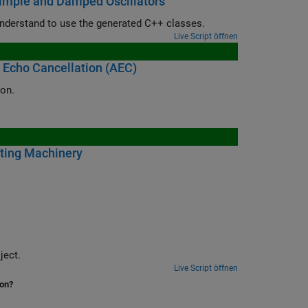
imple and Damped Oscillators
See how object-oriented MATLAB code maps to generated C++ code and understand to use the generated C++ classes.
Live Script öffnen
 Echo Cancellation (AEC)
ion.
ating Machinery
 from two projects into a single larger project.
Live Script öffnen
ion?