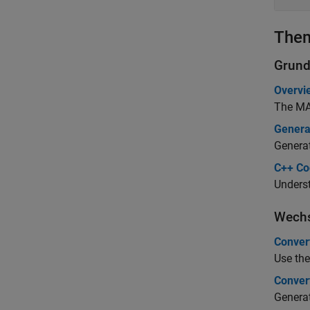
The
Grund
Overvi
The
MA
Genera
Genera
C++ Co
Underst
Wechs
Conver
Use th
Conver
Generat