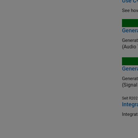
Use C
Genera
Generat
(Audio
Genera
Generat
(Signal
Seit R20
Integr