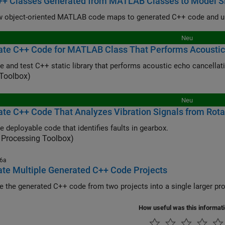
++ Classes Generated from MATLAB Classes to Model S
Neu
te C++ Code for MATLAB Class That Performs Acoustic
e and test C++ static library that performs acoustic echo cancellat
 Toolbox)
Neu
te C++ Code That Analyzes Vibration Signals from Rot
e deployable code that identifies faults in gearbox.
 Processing Toolbox)
26a
ate Multiple Generated C++ Code Projects
Integrate the generated C++ code
How useful was this informat