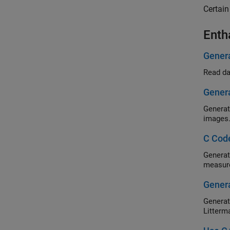
Certain
Enth
Genera
Read da
Genera
Generat
images
C Code
Generate 
measur
Genera
Generate a MEX fu