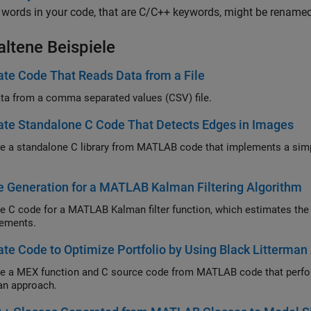
 words in your code, that are C/C++ keywords, might be renamed
altene Beispiele
te Code That Reads Data from a File
ta from a comma separated values (CSV) file.
te Standalone C Code That Detects Edges in Images
e a standalone C library from MATLAB code that implements a simple 
.
 Generation for a MATLAB Kalman Filtering Algorithm
C code for a MATLAB Kalman filter function, which estimates the position of a 
ements.
te Code to Optimize Portfolio by Using Black Litterma
nction and C source code from MATLAB code that performs portfolio optimization using the Black
Litterman approach.