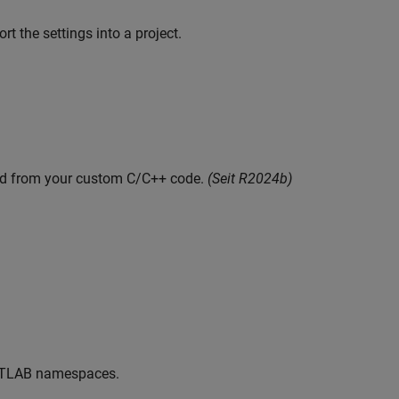
rt the settings into a project.
led from your custom C/C++ code.
(Seit R2024b)
MATLAB namespaces.