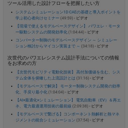
ツール活用した設計フローを把握したい方
システムシミュレーション1D CAEの基礎と導入ポイントを
学ぶ初心者向けセミナー
(49:59)
- ビデオ
【現場で使えるモデルベースデザイン】 パワエレ・モータ
ー駆動システムの開発効率化
(1:04:44)
- ビデオ
コンバーター制御のモデルベースデザイン ～ シミュレー
ション検討からマイコン実装まで ～
(34:18)
- ビデオ
次世代のパワエレシステム設計手法についての情報
をお求めの方
【次世代モビリティ電動化技術】 高付加価値を生む、シス
テム全体を俯瞰した上流設計とは
(31:16)
- ビデオ
【モデルベースで解決】 モーター制御システム開発の効率
化、手戻り最小化
(1:04:04)
- ビデオ
【AI×最適化×シミュレーション】 電気自動車（EV）＆再エ
ネ、電力最適運用技術の最前線
(2:09:38)
- ビデオ
【モデルベースで繋げる】コンポーネント熱解析と熱マネ
ジメントの統合シミュレーション
(37:54)
- ビデオ