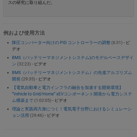
スの研究に取り組んだ。
例および使用方法
降圧コンバーター向けの PID コントローラーの調整
(6:31)
- ビ
デオ
BMS（バッテリーマネジメントシステム)のモデルベースデザイ
ン
(32:23)
- ビデオ
BMS（バッテリーマネジメントシステム）の先進アルゴリズム
開発
(29:35)
- ビデオ
【電気自動車と電力インフラの融合を加速する開発環境】
”Vehicle to Grid/Home” xEVコンポーネント開発から電力システ
ム構築まで
(1:02:05)
- ビデオ
理論と実践両方身につく！電気電子分野におけるシミュレーシ
ョン活用
(29:46)
- ビデオ