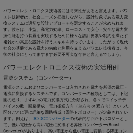
パワーエレクトロニクス技術者には将来性があると言えます。パワ
エレ技術者は、社会ニーズを把握しながら、設計対象である電力変
換システムに適切な設計アプローチを選定することが求められま
す。彼らは、小型、高電力効率、ローコストで安心・安全な電力変
換性能を持つ装置を実現するために様々な設計要素や制約を満たす
複雑かつ高度な設計を行うスキルを持っています。したがって現代
社会の基盤である電力の供給と利用を支えるパワエレ技術者は、今
後の社会にとってますます必要不可欠な存在と言えるでしょう。
パワーエレクトロニクス技術の実活用例
電源システム（コンバーター）
電源システムおよびコンバーターは入力された電力を所望の電圧・
電流に変換するシステムです。コンバーターの種類としては、下記
図の通り、まず4つの電力変換方式に分類され、各々でスイッチデ
バイスの数・回路構成・電力搬送方向（単方向 or 双方向）といった
区分ごとに更に詳細な回路構成（回路トポロジー）が定義されてい
ます。例えば、
DC/DCコンバーター
の代表的な回路トポロジーとし
て、低い電圧から高い電圧に変換する昇圧コンバーター(Boost
Converter)があります。高い電圧から低い電圧に変換する降圧コン