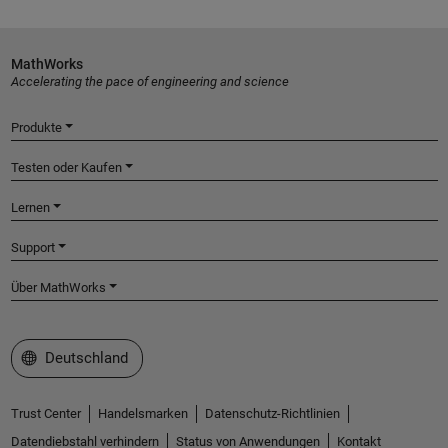
MathWorks
Accelerating the pace of engineering and science
Produkte
Testen oder Kaufen
Lernen
Support
Über MathWorks
Website auswählen
Deutschland
Trust Center
Handelsmarken
Datenschutz-Richtlinien
Datendiebstahl verhindern
Status von Anwendungen
Kontakt