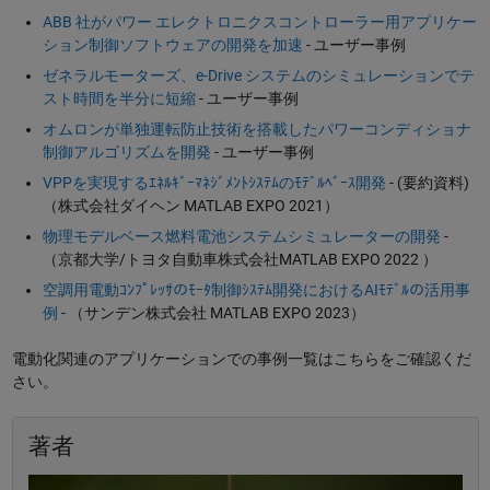
ABB 社がパワー エレクトロニクスコントローラー用アプリケー
ション制御ソフトウェアの開発を加速
- ユーザー事例
ゼネラルモーターズ、e-Drive システムのシミュレーションでテ
スト時間を半分に短縮
- ユーザー事例
オムロンが単独運転防止技術を搭載したパワーコンディショナ
制御アルゴリズムを開発
- ユーザー事例
VPPを実現するｴﾈﾙｷﾞｰﾏﾈｼﾞﾒﾝﾄｼｽﾃﾑのﾓﾃﾞﾙﾍﾞｰｽ開発
- (要約資料)
（株式会社ダイヘン MATLAB EXPO 2021）
物理モデルベース燃料電池システムシミュレーターの開発
-
（京都大学/トヨタ自動車株式会社MATLAB EXPO 2022 ）
空調用電動ｺﾝﾌﾟﾚｯｻのﾓｰﾀ制御ｼｽﾃﾑ開発におけるAIﾓﾃﾞﾙの活用事
例
- （サンデン株式会社 MATLAB EXPO 2023）
電動化関連のアプリケーションでの事例一覧はこちらをご確認くだ
さい。
著者