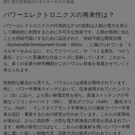
図2: 電力変換時のエネルギーロスの低減
パワーエレクトロニクスの将来性は？
パワーエレクトロニクスの代表的な2つの役割は人類が電力を安心
して継続的に利用するために不可欠な技術です。人類が地球に住む
ことを持続可能にするために設定された「持続可能な開発目標
（Sustainable Development Goals：SDGs）」に掲げられている「エ
ネルギーをみんなに、そしてクリーンに」や「つくる責任、つかう
責任」といった普遍的な社会ニーズに貢献しています。これから
も、多くの企業や研究機関がこのパワエレ技術を発展させていくと
考えられます。
技術的な観点から見ても、パワエレには成長が期待されています。
特に、パワー半導体スイッチにおいて、従来使用されていたシリコ
ン（Si）に比べ、より高い耐電圧性を持ち、高速スイッチングが可
能なシリコンカーバイド（SiC）、窒化ガリウム（GaN）、酸化ガリ
ウム（GaO）、そしてダイアモンド半導体などの素材でパワー半導
体を設計・量産するための研究が行われています。これらの実用化
が進めば、さらに高効率・小型な電力変換器の実現が見込まれてい
ます。材料の研究だけはなく、これらの新素材を用いたパワー半導
体に適した新しい制御方式・回路方式の探求が行われています。