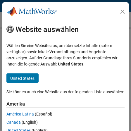
Weiter zum Inhalt
パワーエレクトロニクス
Website auswählen
パワーエレクトロニクスとは？
Wählen Sie eine Website aus, um übersetzte Inhalte (sofern
パワーエレクトロニクス（パワエレ）は、電力を適切な電圧や電流
verfügbar) sowie lokale Veranstaltungen und Angebote
に変換する技術です。パワエレは「電力工学」「制御工学」「エレ
anzuzeigen. Auf der Grundlage Ihres Standorts empfehlen wir
クトロニクス（半導体工学）」の技術を組み合わせて電力変換を実
Ihnen die folgende Auswahl:
United States
.
現します。この技術は家電製品、電気自動車、再生可能エネルギー
システムの設計、船舶や航空宇宙分野における製品の電動化にも貢
献しています。パワエレの代表的な役割として、下記の２つが挙げ
United States
られます。
Sie können auch eine Website aus der folgenden Liste auswählen:
役割１：電気エネルギーを適切な電力・電圧に変換
Amerika
役割２：電力変換時のエネルギーロスの低減
América Latina
(Español)
役割１：電気エネルギーを適切な電力・電圧に変換
Canada
(English)
日本の家庭用コンセントからは交流(AC: Alternating Current)で電圧
United States
(English)