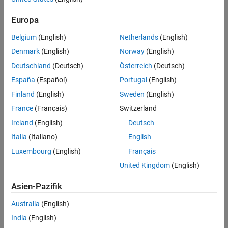
実効値100Vの電気が供給されていますが、スマートフォンを充電す
るには直流(DC: Direct Current)で直流電圧5Vの電気が必要です。こ
Europa
のときスマートフォンの充電に適した電圧と電流に変換を行ってい
るのが電力変換器です。仮にスマートフォンに直接コンセントを繋
Belgium
(English)
Netherlands
(English)
いだとすると機器が故障し、人が感電する可能性があります。パワ
Denmark
(English)
Norway
(English)
ーエレクトロニクス技術によって電気を適切に変換することで、電
Deutschland
(Deutsch)
Österreich
(Deutsch)
気機器を安全に利用することができます。
España
(Español)
Portugal
(English)
Finland
(English)
Sweden
(English)
France
(Français)
Switzerland
Ireland
(English)
Deutsch
Italia
(Italiano)
English
Luxembourg
(English)
Français
United Kingdom
(English)
Asien-Pazifik
図1: 電気エネルギーを適切な電力・電圧に変換
Australia
(English)
India
(English)
役割2：電力変換時のエネルギーロスの低減