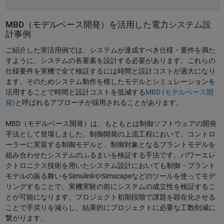
MBD（モデルベース開発）を活用した電力システム設
計事例
ご紹介した実活用例では、システムが達成すべき仕様・要件を満た
すように、システムの各要素を設計する必要があります。これらの
仕様要件を実機で全て検証するには時間と設計コストが過大になり
ます。そのためシステム動作を模したモデルとシミュレーションを
活用することで時間と設計コストを低減する
MBD (モデルベース開
発)
と呼ばれるアプローチが採用されることがあります。
MBD（モデルベース開発）は、もともとは制御ソフトウェアの開発
手法として登場しました。制御開発の上流工程において、コントロ
ーラーに実装する制御モデルと、制御対象となるプラントモデルを
組み合わせたシステムのふるまいを検証する手法です。パワーエレ
クトロニクス技術を用いたシステム設計においても制御・プラント
モデルの振る舞いをSimulinkやSimscapeなどのツールを使ってモデ
リングすることで、実機実験の前にシステムの成立性を検証するこ
とが可能になります。プロジェクト初期段階で課題を顕在化させる
ことで手戻りを減らし、結果的にプロジェクトに必要な工数削減に
繋がります。