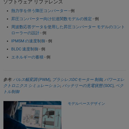
ソフトウェア リファレンス
熱力学を伴う降圧コンバーター
- 例
昇圧コンバーター向け伝達関数モデルの推定
- 例
周波数応答データを使用した昇圧コンバーター モデルのコント
ローラーの設計
- 例
IPMSM の速度制御
- 例
BLDC 速度制御
- 例
エネルギーの蓄積
- 例
参考:
パルス幅変調 (PWM)
,
ブラシレスDCモーター 制御
,
パワーエレ
クトロニクス シミュレーション
,
バッテリーの充電状態 (SOC)
,
ベク
トル制御
モデルベースデザイン