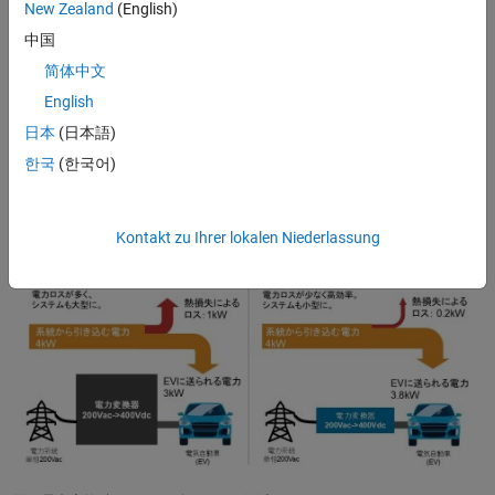
New Zealand
(English)
パワエレ技術を用いることで、電力変換器はより少ない電力変換損
失で電力を所望の電圧・電流に変換することができます。仮に図の
中国
左側で示すようにパワエレ技術を使わずにEVへの充電器を作ったと
简体中文
すると、電力ロスによりEVに送られる電力が減少し、変換時に発生
English
する熱を冷却する機構が必要になり設備が大型化してしまいます。
図の右側に示すようにパワエレ技術を活用して電力変換損失を下げ
日本
(日本語)
ることでシステムの小型化を実現しながら、効率的に電力をEVに供
한국
(한국어)
給することが可能になります。
Kontakt zu Ihrer lokalen Niederlassung