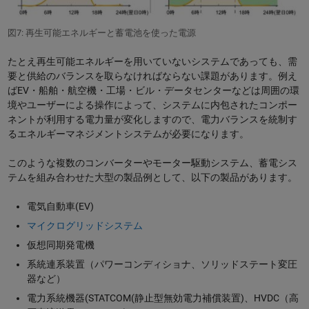
図7: 再生可能エネルギーと蓄電池を使った電源
たとえ再生可能エネルギーを用いていないシステムであっても、需
要と供給のバランスを取らなければならない課題があります。例え
ばEV・船舶・航空機・工場・ビル・データセンターなどは周囲の環
境やユーザーによる操作によって、システムに内包されたコンポー
ネントが利用する電力量が変化しますので、電力バランスを統制す
るエネルギーマネジメントシステムが必要になります。
このような複数のコンバーターやモーター駆動システム、蓄電シス
テムを組み合わせた大型の製品例として、以下の製品があります。
電気自動車(EV)
マイクログリッドシステム
仮想同期発電機
系統連系装置（パワーコンディショナ、ソリッドステート変圧
器など）
電力系統機器(STATCOM(静止型無効電力補償装置)、HVDC（高