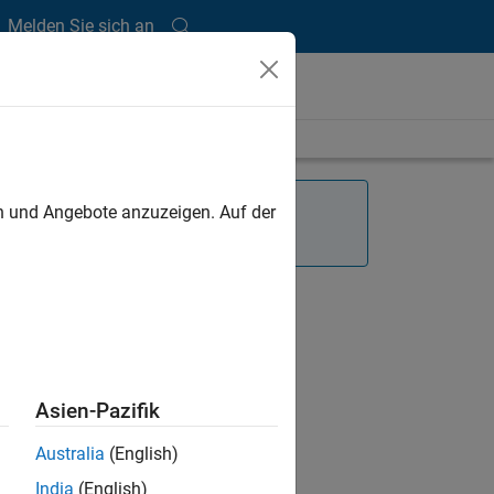
Melden Sie sich an
en und Angebote anzuzeigen. Auf der
 mit
Asien-Pazifik
Australia
(English)
t gut
India
(English)