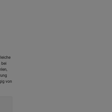
leiche
 bei
len,
rung
gig von