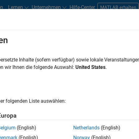
en
Lernen
Unternehmen
Hilfe-Center
MATLAB erhalten
en
ersetzte Inhalte (sofern verfügbar) sowie lokale Veranstaltung
zur Qualität dieser Übersetzung aus.
n wir Ihnen die folgende Auswahl:
United States
.
ür automatisierte Fahranwendungen
 bewährte Methoden
er folgenden Liste auswählen:
Europa
Belgium
(English)
Netherlands
(English)
®
SO
26262
-basierte Softwareentwicklung für Kfz-Steuergeräte is
Denmark
(English)
Norway
(English)