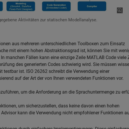
ngegebene Aktivitäten zur statischen Modellanalyse.
nen aus mehreren unterschiedlichen Toolboxen zum Einsatz
he mit einem hohen Abstraktionsgrad ist, können Sie mit wen
 In manchen Fällen kann eine einzige Zeile MATLAB Code viele 
prüfung des generierten Codes schwierig wird. Sie müssen wisse
t testbar ist. ISO 26262 schreibt die Verwendung einer
ierend auf der Art der von Ihnen verwendeten Funktionen vor.
szuführen, um die Anforderung an die Sprachuntermenge zu erfü
tionen, um sicherzustellen, dass keine davon einen hohen
el Advisor kann die Verwendung nicht empfohlener Funktionen a
ktionen durch einfachere Implementierungen. Diese einfacher