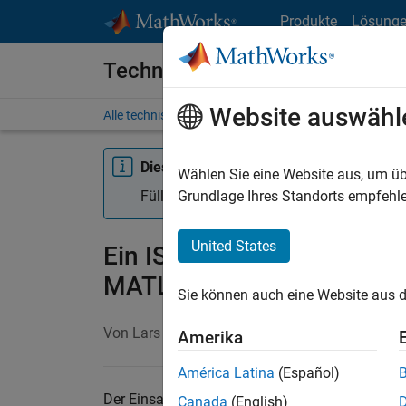
Weiter zum Inhalt
Produkte
Lösung
Technische Artikel
Website auswähl
Alle technischen Artikel anzeigen
Diese Seite wurde maschinell übersetzt.
Wählen Sie eine Website aus, um üb
Füllen Sie bitte eine
1-Minuten-Befragung
Grundlage Ihres Standorts empfehle
United States
Ein ISO 26262-Workflow f
MATLAB: Richtlinien und
Sie können auch eine Website aus d
Von Lars Rosqvist, MathWorks
Amerika
América Latina
(Español)
®
®
Der Einsatz von Simulink
und Stateflow
für
I
Canada
(English)