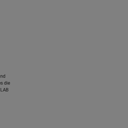
und
es die
TLAB