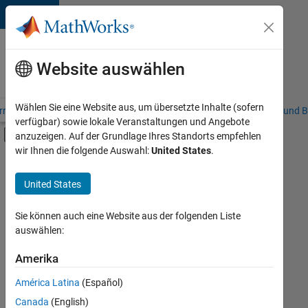
Weiter zum Inhalt
Karriere
bei
Website auswählen
MathWorks
Wählen Sie eine Website aus, um übersetzte Inhalte (sofern
riere – Übersicht
Stellensuche
Niederlassungen
Studierende und B
verfügbar) sowie lokale Veranstaltungen und Angebote
Umschaltung für Off-Canvas-Navigation
anzuzeigen. Auf der Grundlage Ihres Standorts empfehlen
Hauptinhalt
wir Ihnen die folgende Auswahl:
United States
.
Sortieren nach
United States
Ausgewählte
Stellen
speichern
Sie können auch eine Website aus der folgenden Liste
auswählen:
Es
Amerika
wurden
América Latina
(Español)
nicht
alle
Canada
(English)