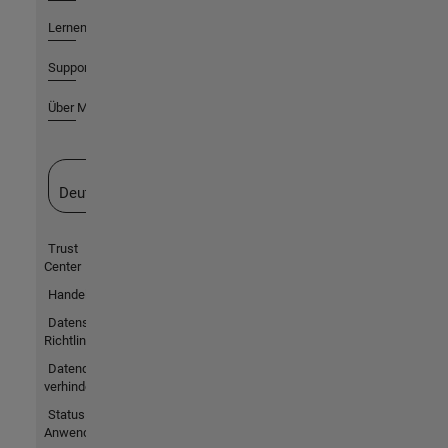
Lernen
Support
Über MathWorks
Website auswählen
Deutschland
Trust
Center
Handelsmarken
Datenschutz-
Richtlinien
Datendiebstahl
verhindern
Status von
Anwendungen