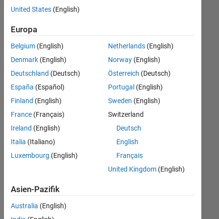
Stellen
United States
(English)
übersetzt.
Filtern
Europa
Sie
Belgium
(English)
Netherlands
(English)
nach
einem
Denmark
(English)
Norway
(English)
bestimmten
Deutschland
(Deutsch)
Österreich
(Deutsch)
Standort,
España
(Español)
Portugal
(English)
um
alle
Finland
(English)
Sweden
(English)
Stellenangebote
France
(Français)
Switzerland
in
Ireland
(English)
Deutsch
Ihrer
Region
Italia
(Italiano)
English
anzuzeigen.
Luxembourg
(English)
Français
United Kingdom
(English)
Technical Account Manager - Commercial Vehicles (m/f/d)
Technical
Account
Asien-Pazifik
Manager -
Commercial
Australia
(English)
Vehicles