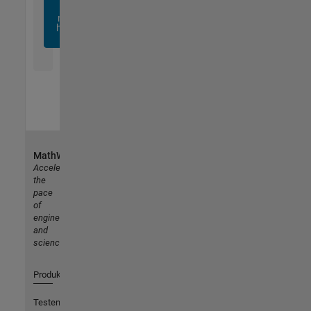
sich
noch
heute
an
MathWorks
Accelerating
the
pace
of
engineering
and
science
Produkte
Testen oder Kaufen