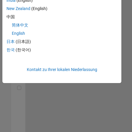
India
(English)
(m/f/d)
DE-München
|
New Zealand
(English)
Technical Sales
中国
Engineering |
Berufserfahrene
简体中文
English
Senior Utilities and Energy Market Developer (m/f/d)
Senior Utilities
and Energy
日本
(日本語)
Market
한국
(한국어)
Developer
(m/f/d)
DE-München
|
Industry
Kontakt zu Ihrer lokalen Niederlassung
Marketing |
Berufserfahrene
Technical Account Manager - Energy Transformation (m/f/d
Technical
Account
Manager -
Energy
Transformation
(m/f/d)
DE-München
|
Technical Sales
Engineering |