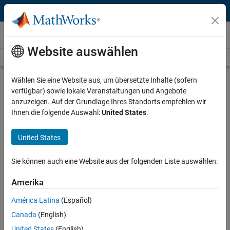
Weiter zum Inhalt
Videos
Website auswählen
Videos Home
Search
Play
Vi
2:13
Wählen Sie eine Website aus, um übersetzte Inhalte (sofern
verfügbar) sowie lokale Veranstaltungen und Angebote
Description
anzuzeigen. Auf der Grundlage Ihres Standorts empfehlen wir
Ihnen die folgende Auswahl:
United States
.
Video
University of Cambridge Teaches
Numerical Analysis to
United States
Undergraduates
Sie können auch eine Website aus der folgenden Liste auswählen:
Published: 15 May 2013
Amerika
América Latina
(Español)
Related Resources
Canada
(English)
United States
(English)