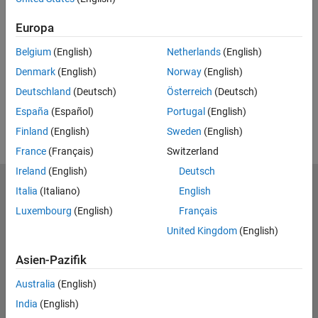
Feedback
Europa
UP NEXT
Belgium
(English)
Netherlands
(English)
RELATED VIDEOS
Denmark
(English)
Norway
(English)
View more related videos
Deutschland
(Deutsch)
Österreich
(Deutsch)
España
(Español)
Portugal
(English)
Finland
(English)
Sweden
(English)
France
(Français)
Switzerland
Ireland
(English)
Deutsch
MathWorks
Italia
(Italiano)
English
Accelerating the pace of engineering and science
Luxembourg
(English)
Français
United Kingdom
(English)
Produkte
Asien-Pazifik
Testen oder Kaufen
Australia
(English)
Lernen
India
(English)