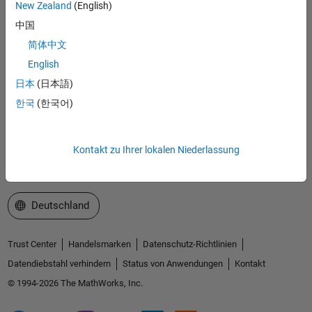
MathWorks
New Zealand
(English)
Accelerating the pace of engineering and science
中国
简体中文
Produkte
English
Testen oder Kaufen
日本
(日本語)
Lernen
한국
(한국어)
Support
Kontakt zu Ihrer lokalen Niederlassung
Über MathWorks
Website auswählen
Deutschland
Trust Center
Handelsmarken
Datenschutz-Richtlinien
Datendiebstahl verhindern
Status von Anwendungen
Kontakt
© 1994-2026 The MathWorks, Inc.