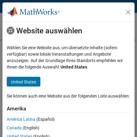
Weiter zum Inhalt
Videos
Website auswählen
Videos Home
Search
Play
Vi
15:40
Wählen Sie eine Website aus, um übersetzte Inhalte (sofern
verfügbar) sowie lokale Veranstaltungen und Angebote
Description
anzuzeigen. Auf der Grundlage Ihres Standorts empfehlen wir
Ihnen die folgende Auswahl:
United States
.
Video
Differential Equations and Linear
Algebra, 1.4e: Step Function and
United States
Delta Function
Sie können auch eine Website aus der folgenden Liste auswählen:
From the series:
Differential Equations and Linear Algebra
Amerika
Published: 27 Jan 2016
América Latina
(Español)
Canada
(English)
United States
(English)