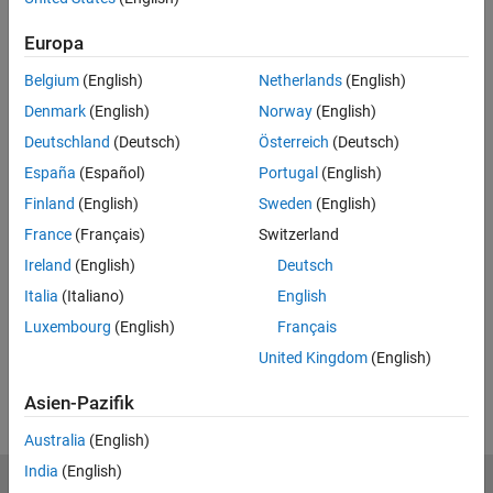
Full Transcript
Europa
Related Resources
Belgium
(English)
Netherlands
(English)
Feedback
Denmark
(English)
Norway
(English)
Deutschland
(Deutsch)
Österreich
(Deutsch)
UP NEXT:
España
(Español)
Portugal
(English)
1.7: The Logistic Equation
Finland
(English)
Sweden
(English)
France
(Français)
Switzerland
Ireland
(English)
Deutsch
Italia
(Italiano)
English
13:26
Video length is 13:26
Luxembourg
(English)
Français
View full series
(55 Videos)
United Kingdom
(English)
RELATED VIDEOS
Asien-Pazifik
Australia
(English)
India
(English)