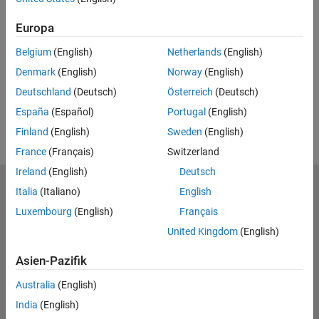
UP NEXT
Europa
RELATED VIDEOS
Belgium
(English)
Netherlands
(English)
View more related videos
Denmark
(English)
Norway
(English)
Deutschland
(Deutsch)
Österreich
(Deutsch)
España
(Español)
Portugal
(English)
Finland
(English)
Sweden
(English)
France
(Français)
Switzerland
Ireland
(English)
Deutsch
MathWorks
Italia
(Italiano)
English
Accelerating the pace of engineering and science
Luxembourg
(English)
Français
United Kingdom
(English)
Produkte
Asien-Pazifik
Testen oder Kaufen
Australia
(English)
Lernen
India
(English)