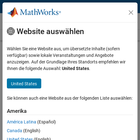
Weiter zum Inhalt
Videos
Website auswählen
Videos Home
Search
Play
Vi
1:55
Wählen Sie eine Website aus, um übersetzte Inhalte (sofern
verfügbar) sowie lokale Veranstaltungen und Angebote
Description
anzuzeigen. Auf der Grundlage Ihres Standorts empfehlen wir
Ihnen die folgende Auswahl:
United States
.
Video
Creating and Modifying Report
Generator Setup Files
United States
Published: 15 Jan 2012
Sie können auch eine Website aus der folgenden Liste auswählen:
Amerika
Related Resources
América Latina
(Español)
Canada
(English)
Feedback
United States
(English)