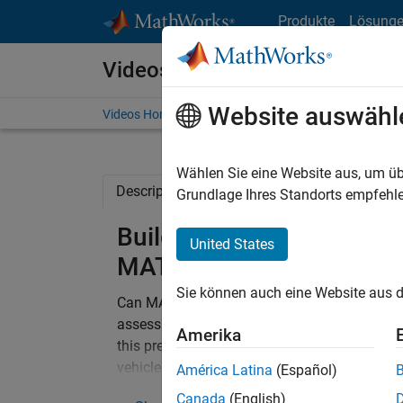
Weiter zum Inhalt
Produkte
Lösung
Videos
Website auswähl
Videos Home
Search
Wählen Sie eine Website aus, um üb
Description
Related Resources
Grundlage Ihres Standorts empfehle
Building a Big Engineeri
United States
MATLAB
Sie können auch eine Website aus d
®
Can MATLAB
scale up and meet increasingl
assess the capability and limitations, MathW
Amerika
this presentation, Arvind summarizes the resu
vehicle fleet test data analytics system, incl
América Latina
(Español)
data for different use cases. Highlights inclu
Canada
(English)