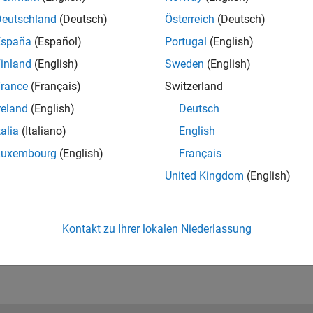
loring and visualizing data
, techniques for online
Deutschland
(Deutsch)
Österreich
(Deutsch)
 and design considerations to allow efficient storage
.
España
(Español)
Portugal
(English)
inland
(English)
Sweden
(English)
rance
(Français)
Switzerland
reland
(English)
Deutsch
talia
(Italiano)
English
Luxembourg
(English)
Français
RELATED INFORMATION
Request trial
United Kingdom
(English)
Kontakt zu Ihrer lokalen Niederlassung