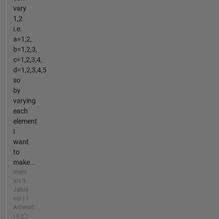
vary
1,2
i.e.
a=1,2,
b=1,2,3,
c=1,2,3,4,
d=1,2,3,4,5
so
by
varying
each
element
I
want
to
make...
mehr
als 9
Jahre
vor | 1
Antwort
| 0