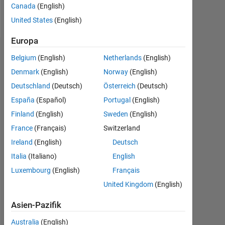
Canada
(English)
Follow
United States
(English)
Europa
Dashboard
Belgium
(English)
Netherlands
(English)
Denmark
(English)
Norway
(English)
Statistik
Deutschland
(Deutsch)
Österreich
(Deutsch)
MATLAB Answers
España
(Español)
Portugal
(English)
Finland
(English)
Sweden
(English)
12
-2
-1
-4
1
3
5
7
10
France
(Français)
Switzerland
8
Ireland
(English)
Deutsch
BEITRÄGE
6
Italia
(Italiano)
English
10
Luxembourg
(English)
Français
4
United Kingdom
(English)
2
Asien-Pazifik
0
11/17
12/18
01/20
02/21
03/22
04/23
05/24
06/25
07/26
12/17
02/19
04/20
06/21
08/22
10/23
12/24
10/16
02/18
06/19
10/20
02/22
L
06/23
10/24
02/26
Australia
(English)