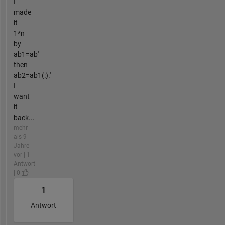
I
made
it
1*n
by
ab1=ab'
then
ab2=ab1(:).'
I
want
it
back...
mehr
als 9
Jahre
vor | 1
Antwort
| 0
1
Antwort