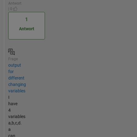
Antwort
| 0
1
Antwort
Frage
output
for
different
changing
variables
I
have
4
variables
a,b,c,d.
a
can