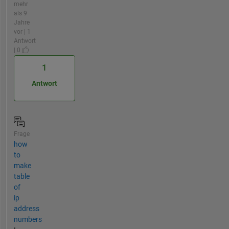
mehr
als 9
Jahre
vor | 1
Antwort
| 0
1
Antwort
Frage
how
to
make
table
of
ip
address
numbers