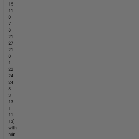
15
11
0
7
8
21
27
21
0
1
22
24
24
3
3
13
1
11
13]
with
min