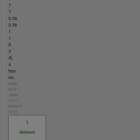
7
7
0.56
0.56
1
1
0
3
4].
a
has
mi...
mehr
als 9
Jahre
vor | 1
Antwort
| 0
1
Antwort