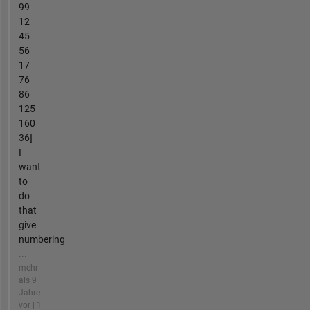
99
12
45
56
17
76
86
125
160
36]
I
want
to
do
that
give
numbering
...
mehr
als 9
Jahre
vor | 1