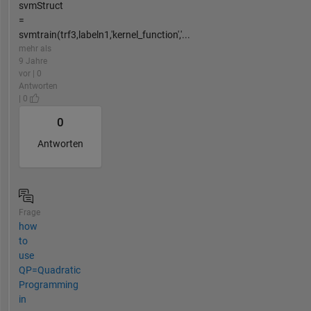
svmStruct
=
svmtrain(trf3,labeln1,'kernel_function','...
mehr als
9 Jahre
vor | 0
Antworten
| 0
0
Antworten
Frage
how
to
use
QP=Quadratic
Programming
in