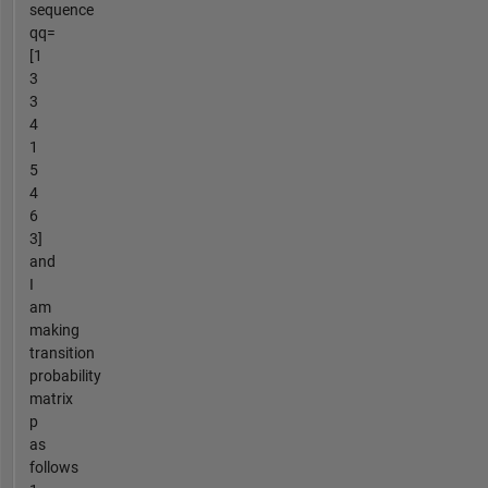
sequence
qq=
[1
3
3
4
1
5
4
6
3]
and
I
am
making
transition
probability
matrix
p
as
follows