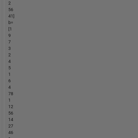
2
56
41]
b=
[1
9
7
3
2
4
5
1
6
4
78
1
12
56
14
27
46