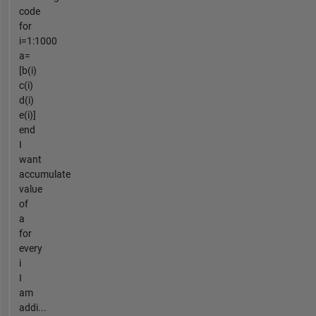
code
for
i=1:1000
a=
[b(i)
c(i)
d(i)
e(i)]
end
I
want
accumulate
value
of
a
for
every
i
I
am
addi...