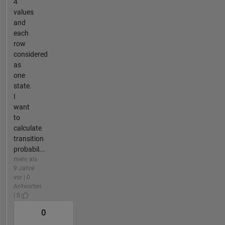
4
values
and
each
row
considered
as
one
state.
I
want
to
calculate
transition
probabil...
mehr als
9 Jahre
vor | 0
Antworten
| 0
0