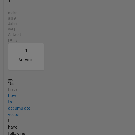
1
...
mehr
als 9
Jahre
vor | 1
Antwort
| 0
1
Antwort
Frage
how
to
accumulate
vector
I
have
following