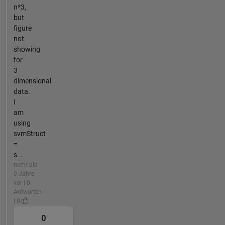
n*3,
but
figure
not
showing
for
3
dimensional
data.
I
am
using
svmStruct
=
s...
mehr als
9 Jahre
vor | 0
Antworten
| 0
0