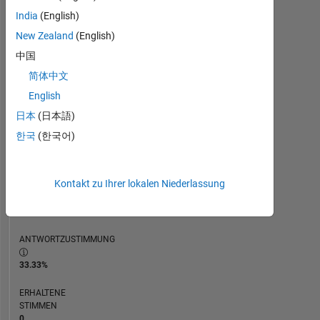
ZEITACHSE
India
(English)
New Zealand
(English)
RANG
中国
237.479
简体中文
of
302.034
English
日本
(日本語)
REPUTATION
0
한국
(한국어)
BEITRÄGE
30
Kontakt zu Ihrer lokalen Niederlassung
Fragen
0
Antworten
ANTWORTZUSTIMMUNG
33.33%
ERHALTENE
STIMMEN
0