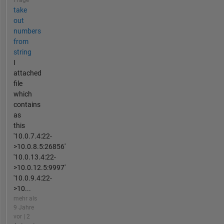
Frage
take
out
numbers
from
string
I
attached
file
which
contains
as
this
'10.0.7.4:22-
>10.0.8.5:26856'
'10.0.13.4:22-
>10.0.12.5:9997'
'10.0.9.4:22-
>10...
mehr als
9 Jahre
vor | 2