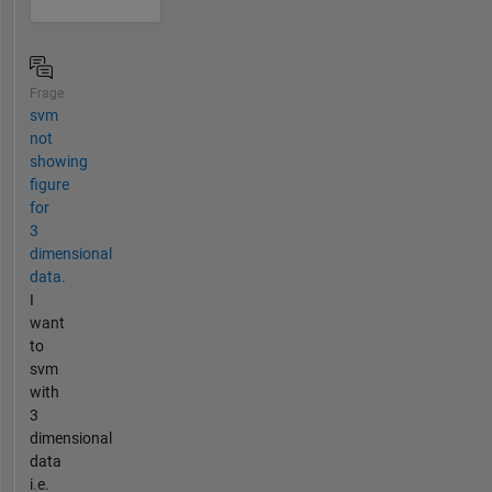
Frage
svm
not
showing
figure
for
3
dimensional
data.
I
want
to
svm
with
3
dimensional
data
i.e.