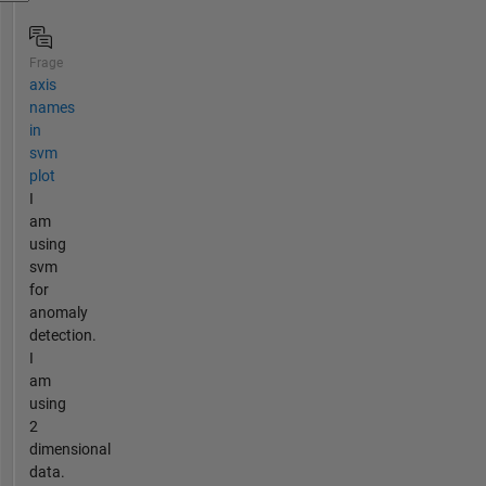
Frage
axis
names
in
svm
plot
I
am
using
svm
for
anomaly
detection.
I
am
using
2
dimensional
data.