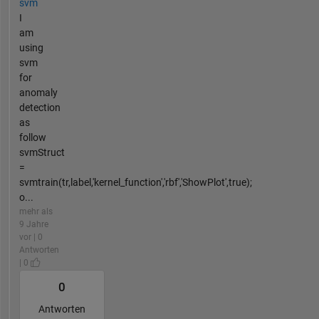
svm
I
am
using
svm
for
anomaly
detection
as
follow
svmStruct
=
svmtrain(tr,label,'kernel_function','rbf','ShowPlot',true);
o...
mehr als
9 Jahre
vor | 0
Antworten
| 0
0
Antworten