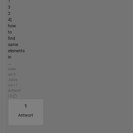
1
3
2
4]
how
to
find
same
elements
in
...
mehr
als 9
Jahre
vor | 1
Antwort
| 0
1
Antwort