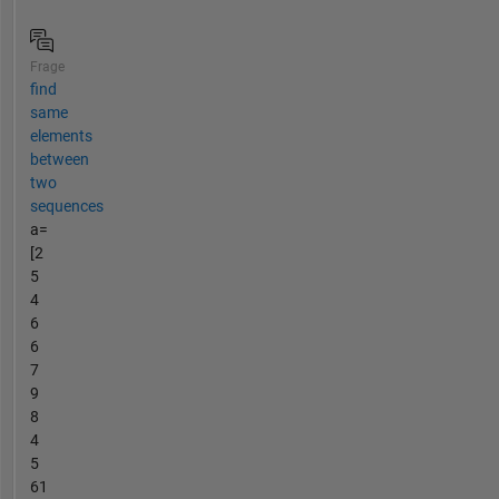
Frage
find
same
elements
between
two
sequences
a=
[2
5
4
6
6
7
9
8
4
5
61