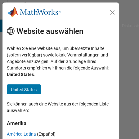
Weiter zum Inhalt
Community
Profile
B Answers
File Exchange
Cody
AI Chat Playground
Diskussi
Website auswählen
Wählen Sie eine Website aus, um übersetzte Inhalte
Jay
(sofern verfügbar) sowie lokale Veranstaltungen und
Angebote anzuzeigen. Auf der Grundlage Ihres
Hanuman
Standorts empfehlen wir Ihnen die folgende Auswahl:
United States
.
Aktiv
seit
2016
United States
Followers:
Sie können auch eine Website aus der folgenden Liste
0
auswählen:
Following:
Amerika
0
América Latina
(Español)