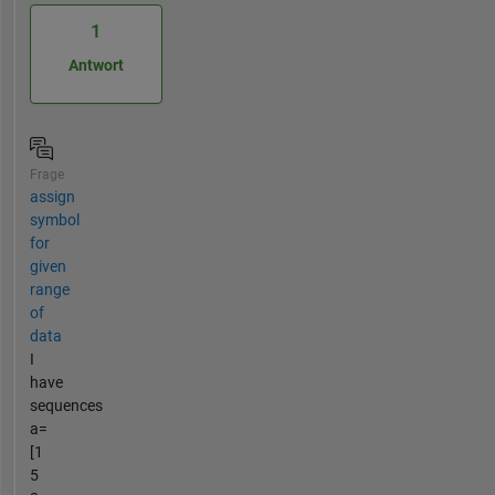
1
Antwort
Frage
assign
symbol
for
given
range
of
data
I
have
sequences
a=
[1
5