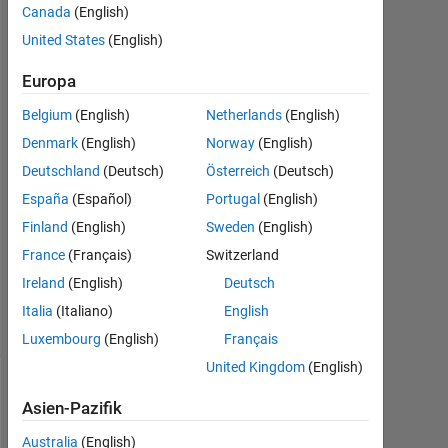
Canada
(English)
United States
(English)
Jay
Hanuman
Europa
27
Okt.
Belgium
(English)
Netherlands
(English)
2016
Denmark
(English)
Norway
(English)
1
Deutschland
(Deutsch)
Österreich
(Deutsch)
Antwort
España
(Español)
Portugal
(English)
Aktualisiert
Finland
(English)
Sweden
(English)
27 Okt.
France
(Français)
Switzerland
2016
Ireland
(English)
Deutsch
30
Ansichten
Italia
(Italiano)
English
(30 Tage)
Luxembourg
(English)
Français
United Kingdom
(English)
Asien-Pazifik
Australia
(English)