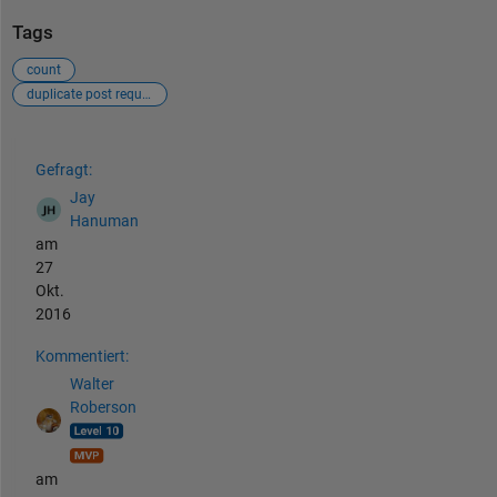
Tags
count
duplicate post requiring merging
Siehe auch
Gefragt:
Jay
Hanuman
am
27
Okt.
2016
Kommentiert:
Walter
Roberson
am