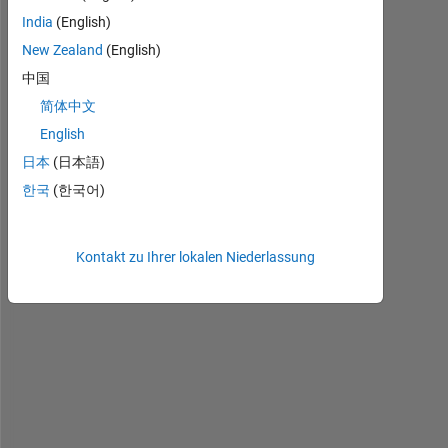
India
(English)
New Zealand
(English)
中国
I 
简体中文
h
English
a
v
日本
(日本語)
e 
한국
(한국어)
t
i
m
Kontakt zu Ihrer lokalen Niederlassung
e 
v
s 
v
a
l
u
e
s 