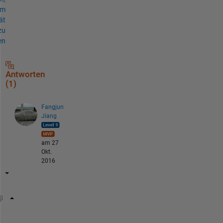
um
ät
zu
en
Antworten
(1)
Fangjun
Jiang
am 27
Okt.
2016
M=100;
N=4;