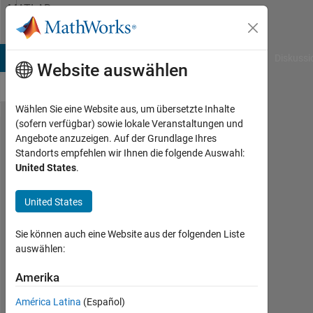
Weiter zum Inhalt
MATLAB
Answers
B Answers
File Exchange
Cody
AI Chat Playground
Diskussi
Website auswählen
Wählen Sie eine Website aus, um übersetzte Inhalte
(sofern verfügbar) sowie lokale Veranstaltungen und
count
Angebote anzuzeigen. Auf der Grundlage Ihres
Standorts empfehlen wir Ihnen die folgende Auswahl:
number
United States
.
values
exceeds
United States
given
Sie können auch eine Website aus der folgenden Liste
threshold
auswählen:
in
Amerika
moving
window
América Latina
(Español)