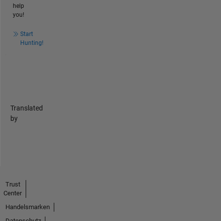
help
you!
Start
Hunting!
Translated
by
Trust
Center
Handelsmarken
Datenschutz-