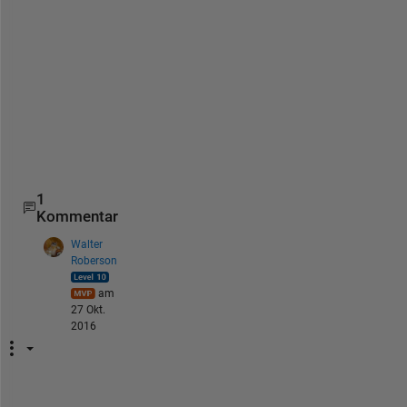
o
w 
t
o 
d
o 
i
t
.
1
Kommentar
Walter
Roberson
am
27 Okt.
2016
D