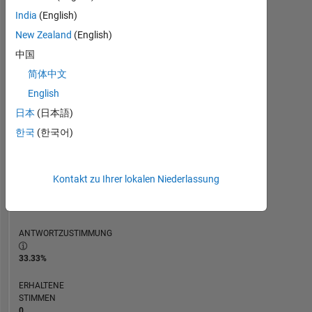
ZEITACHSE
India
(English)
New Zealand
(English)
RANG
中国
237.483
简体中文
of
302.038
English
日本
(日本語)
REPUTATION
0
한국
(한국어)
BEITRÄGE
30
Kontakt zu Ihrer lokalen Niederlassung
Fragen
0
Antworten
ANTWORTZUSTIMMUNG
33.33%
ERHALTENE
STIMMEN
0