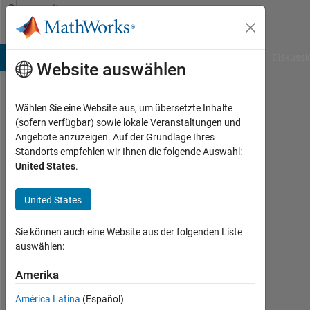
Weiter zum Inhalt
Community
Profile
B Answers
File Exchange
Cody
AI Chat Playground
Diskussi
Website auswählen
Wählen Sie eine Website aus, um übersetzte Inhalte
Jay
(sofern verfügbar) sowie lokale Veranstaltungen und
Angebote anzuzeigen. Auf der Grundlage Ihres
Hanuman
Standorts empfehlen wir Ihnen die folgende Auswahl:
United States
.
Aktiv
seit
2016
United States
Followers:
Sie können auch eine Website aus der folgenden Liste
0
auswählen:
Following:
Amerika
0
América Latina
(Español)