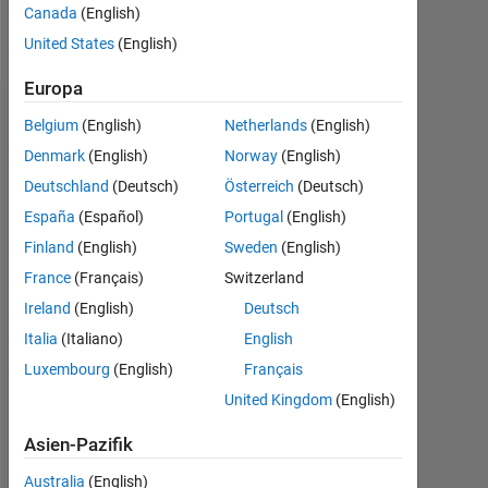
Canada
(English)
Follow
United States
(English)
Europa
Dashboard
Belgium
(English)
Netherlands
(English)
Denmark
(English)
Norway
(English)
Statistik
Deutschland
(Deutsch)
Österreich
(Deutsch)
MATLAB Answers
España
(Español)
Portugal
(English)
Finland
(English)
Sweden
(English)
12
-2
-1
-4
1
3
5
7
10
France
(Français)
Switzerland
8
Ireland
(English)
Deutsch
BEITRÄGE
6
Italia
(Italiano)
English
10
Luxembourg
(English)
Français
4
United Kingdom
(English)
2
Asien-Pazifik
0
11/17
12/18
01/20
02/21
03/22
04/23
05/24
06/25
07/26
12/17
02/19
04/20
06/21
08/22
10/23
12/24
10/16
02/18
06/19
10/20
02/22
L
06/23
10/24
02/26
Australia
(English)