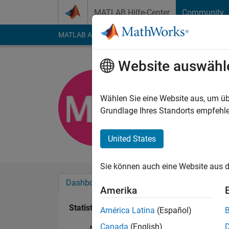
Weiter zum Inhalt
MATLAB Hilfe-Center
Community
MATLAB Answers
File Exchange
Cody
AI Cha
Website auswähl
Micaela
Aktiv seit 2016
Wählen Sie eine Website aus, um üb
Followers:
0
Followi
Grundlage Ihres Standorts empfehle
Follow
United States
Sie können auch eine Website aus d
Dashboard
Abzeichen
Empfehlungen
Amerika
Statistik
América Latina
(Español)
Canada
(English)
MATLAB Answers