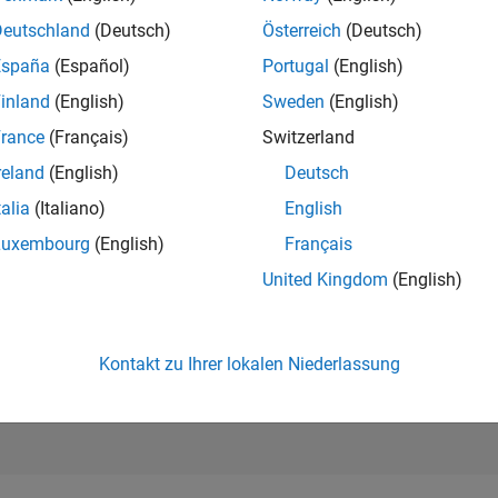
234.317
of 302.028
Deutschland
(Deutsch)
Österreich
(Deutsch)
España
(Español)
Portugal
(English)
REPUTATION
0
inland
(English)
Sweden
(English)
rance
(Français)
Switzerland
BEITRÄGE
1
Frage
reland
(English)
Deutsch
0
Antworten
talia
(Italiano)
English
ANTWORTZUS
Luxembourg
(English)
Français
0.0%
02/21
L
11/21
08/22
05/23
02/24
11/24
08/25
05/26
United Kingdom
(English)
ZEITACHSE
ERHALTENE
STIMMEN
0
Kontakt zu Ihrer lokalen Niederlassung