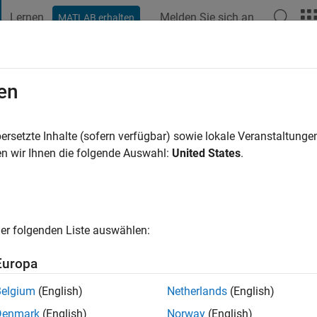
Lernen
Melden Sie sich an
MATLAB erhalten
t Playground
Diskussionen
Wettbewerbe
Blogs
Veröffentlic
en
ersetzte Inhalte (sofern verfügbar) sowie lokale Veranstaltung
ng:
0
n wir Ihnen die folgende Auswahl:
United States
.
er folgenden Liste auswählen:
Europa
Belgium
(English)
Netherlands
(English)
RANG
Denmark
(English)
Norway
(English)