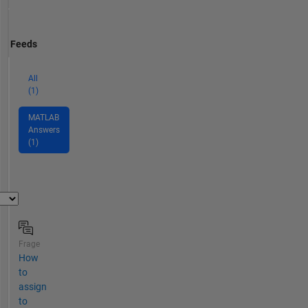
Feeds
All
(1)
MATLAB
Answers
(1)
Frage
How
to
assign
to