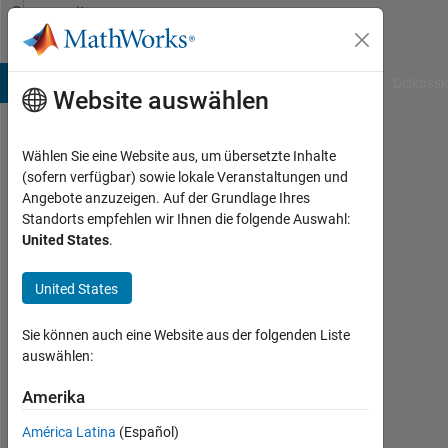
Weiter zum Inhalt
Community
Profile
B Answers
File Exchange
Cody
AI Chat Playground
Diskussi
Website auswählen
Wählen Sie eine Website aus, um übersetzte Inhalte
Micaela
(sofern verfügbar) sowie lokale Veranstaltungen und
Angebote anzuzeigen. Auf der Grundlage Ihres
Aktiv
Standorts empfehlen wir Ihnen die folgende Auswahl:
seit
United States
.
2016
United States
Followers:
0
Sie können auch eine Website aus der folgenden Liste
Following:
auswählen:
0
Amerika
América Latina
(Español)
Follow