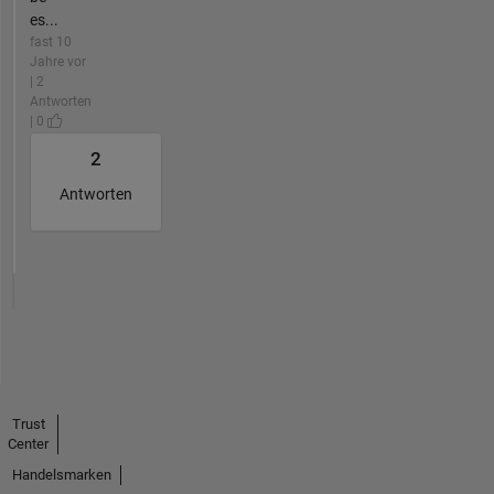
es...
fast 10
Jahre vor
| 2
Antworten
| 0
2
Antworten
Trust
Center
Handelsmarken