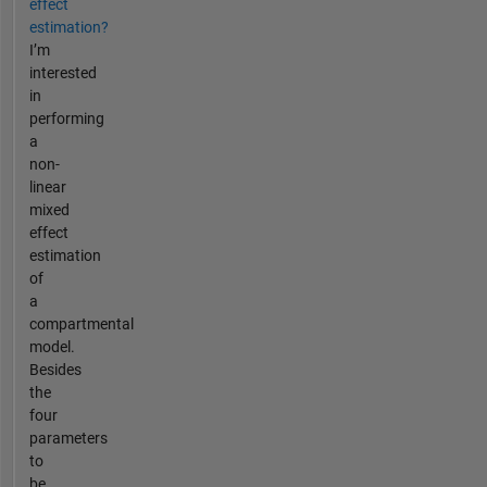
effect
estimation?
I’m
interested
in
performing
a
non-
linear
mixed
effect
estimation
of
a
compartmental
model.
Besides
the
four
parameters
to
be