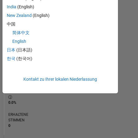
India
(English)
RANG
New Zealand
(English)
234.312
of
中国
302.023
简体中文
REPUTATION
English
0
日本
(日本語)
BEITRÄGE
한국
(한국어)
1
Frage
0
Kontakt zu Ihrer lokalen Niederlassung
Antworten
ANTWORTZUSTIMMUNG
0.0%
ERHALTENE
STIMMEN
0