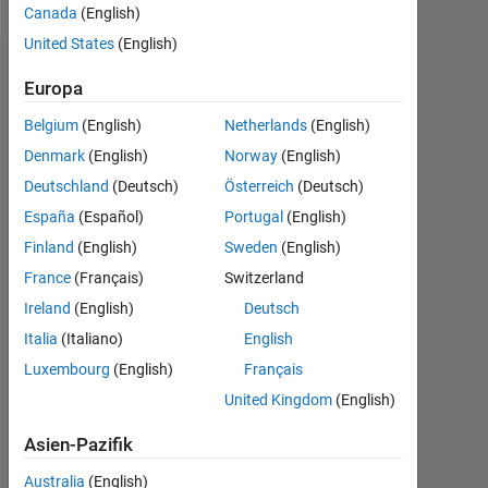
Canada
(English)
United States
(English)
Dashboard
Europa
Belgium
(English)
Netherlands
(English)
Statistik
Denmark
(English)
Norway
(English)
MATLAB Answers
Deutschland
(Deutsch)
Österreich
(Deutsch)
España
(Español)
Portugal
(English)
-2
-1
3
2
Finland
(English)
Sweden
(English)
France
(Français)
Switzerland
BEITRÄGE
Ireland
(English)
Deutsch
L
1
Italia
(Italiano)
English
Luxembourg
(English)
Français
United Kingdom
(English)
0
09/17
10/18
11/19
12/20
01/22
02/23
03/24
04/25
05/26
11/17
02/19
05/20
08/21
11/22
02/24
05/25
08/26
08/16
01/18
06/19
11/20
L
04/22
09/23
02/25
07/26
Asien-Pazifik
ZEITACHSE
Australia
(English)