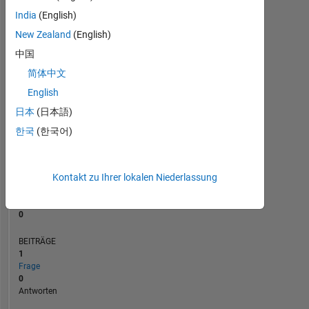
BEITRÄGE
L
1
India
(English)
New Zealand
(English)
中国
0
简体中文
10/23
03/24
08/24
01/25
06/25
04/26
05/23
11/23
05/24
11/24
L
05/25
11/25
05/26
ZEITACHSE
English
日本
(日本語)
한국
(한국어)
RANG
187.463
of
302.025
Kontakt zu Ihrer lokalen Niederlassung
REPUTATION
0
BEITRÄGE
1
Frage
0
Antworten