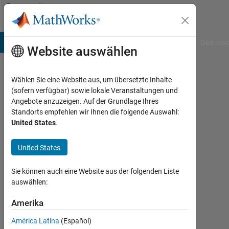
Weiter zum Inhalt
Community
Profile
B Answers
File Exchange
Cody
AI Chat Playground
Diskussi
Website auswählen
Wählen Sie eine Website aus, um übersetzte Inhalte
Clare
(sofern verfügbar) sowie lokale Veranstaltungen und
Angebote anzuzeigen. Auf der Grundlage Ihres
Ostle
Standorts empfehlen wir Ihnen die folgende Auswahl:
United States
.
Last
seen:
etwa 2
United States
Monate
vor
Sie können auch eine Website aus der folgenden Liste
|
auswählen:
Aktiv
seit
Amerika
2023
América Latina
(Español)