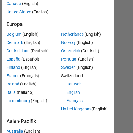
Followers:
Canada
(English)
0
United States
(English)
Following:
Europa
0
Belgium
(English)
Netherlands
(English)
Denmark
(English)
Norway
(English)
Follow
Deutschland
(Deutsch)
Österreich
(Deutsch)
España
(Español)
Portugal
(English)
Finland
(English)
Sweden
(English)
Dashboard
France
(Français)
Switzerland
Statistik
Ireland
(English)
Deutsch
Italia
(Italiano)
English
MATLAB Answers
Luxembourg
(English)
Français
-2
-1
3
2
United Kingdom
(English)
Asien-Pazifik
Australia
(English)