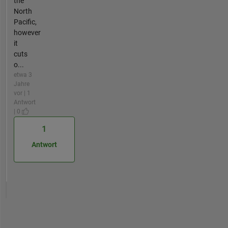
the
North
Pacific,
however
it
cuts
o...
etwa 3
Jahre
vor | 1
Antwort
| 0
1
Antwort