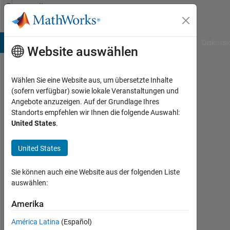
Weiter zum Inhalt
Community
Profile
B Answers
File Exchange
Cody
AI Chat Playground
Diskussi
Website auswählen
Wählen Sie eine Website aus, um übersetzte Inhalte
Clare
(sofern verfügbar) sowie lokale Veranstaltungen und
Angebote anzuzeigen. Auf der Grundlage Ihres
Ostle
Standorts empfehlen wir Ihnen die folgende Auswahl:
United States
.
Last
seen:
etwa 2
United States
Monate
vor
Sie können auch eine Website aus der folgenden Liste
|
auswählen:
Aktiv
seit
Amerika
2023
América Latina
(Español)