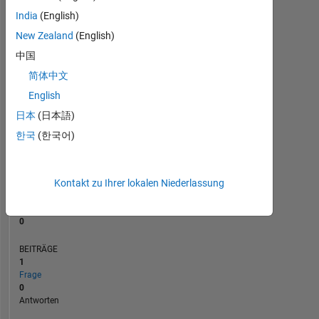
BEITRÄGE
L
1
India
(English)
New Zealand
(English)
中国
0
简体中文
10/23
03/24
08/24
01/25
06/25
04/26
05/23
11/23
05/24
11/24
L
05/25
11/25
05/26
ZEITACHSE
English
日本
(日本語)
한국
(한국어)
RANG
187.470
of
302.031
Kontakt zu Ihrer lokalen Niederlassung
REPUTATION
0
BEITRÄGE
1
Frage
0
Antworten