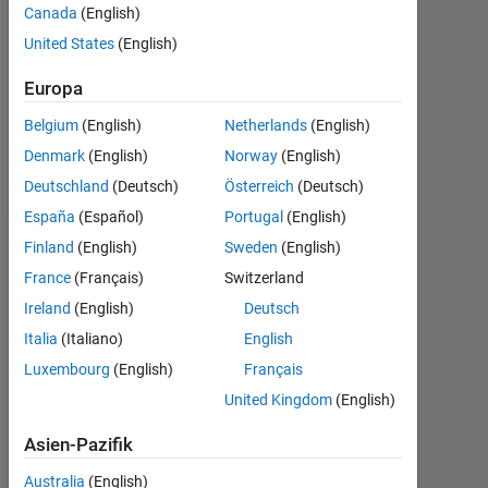
Followers:
Canada
(English)
0
United States
(English)
Following:
Europa
0
Belgium
(English)
Netherlands
(English)
Denmark
(English)
Norway
(English)
Follow
Deutschland
(Deutsch)
Österreich
(Deutsch)
España
(Español)
Portugal
(English)
Finland
(English)
Sweden
(English)
Dashboard
France
(Français)
Switzerland
Statistik
Ireland
(English)
Deutsch
Italia
(Italiano)
English
MATLAB Answers
Luxembourg
(English)
Français
-2
-1
3
2
United Kingdom
(English)
Asien-Pazifik
Australia
(English)