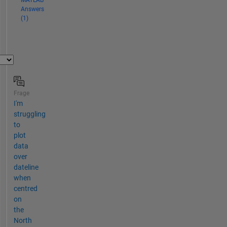
MATLAB
Answers
(1)
Frage
I'm
struggling
to
plot
data
over
dateline
when
centred
on
the
North