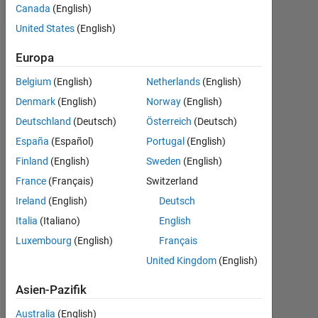
Canada
(English)
United States
(English)
Dashboard
Europa
Belgium
(English)
Netherlands
(English)
Statistik
Denmark
(English)
Norway
(English)
MATLAB Answers
Deutschland
(Deutsch)
Österreich
(Deutsch)
España
(Español)
Portugal
(English)
-2
-1
7
6
Finland
(English)
Sweden
(English)
5
France
(Français)
Switzerland
4
BEITRÄGE
Ireland
(English)
Deutsch
L
3
Italia
(Italiano)
English
2
Luxembourg
(English)
Français
1
United Kingdom
(English)
0
09/17
10/18
11/19
12/20
01/22
02/23
03/24
04/25
05/26
11/17
02/19
05/20
08/21
11/22
02/24
05/25
08/26
08/16
01/18
06/19
11/20
L
04/22
09/23
02/25
07/26
Asien-Pazifik
ZEITACHSE
Australia
(English)