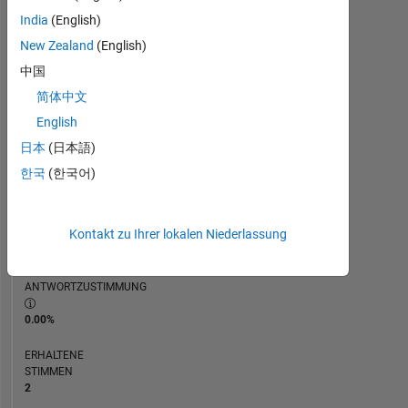
India
(English)
RANG
New Zealand
(English)
3.031
of
中国
302.025
简体中文
REPUTATION
English
20
日本
(日本語)
한국
(한국어)
BEITRÄGE
0
Fragen
Kontakt zu Ihrer lokalen Niederlassung
6
Antworten
ANTWORTZUSTIMMUNG
0.00%
ERHALTENE
STIMMEN
2