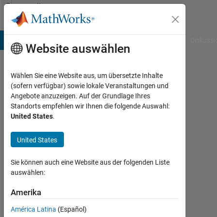
Weiter zum Inhalt
Community
Profile
B Answers
File Exchange
Cody
AI Chat Playground
Diskussi
Website auswählen
Wählen Sie eine Website aus, um übersetzte Inhalte
Bekay.Kang
(sofern verfügbar) sowie lokale Veranstaltungen und
Angebote anzuzeigen. Auf der Grundlage Ihres
Aktiv
Standorts empfehlen wir Ihnen die folgende Auswahl:
seit
United States
.
2016
United States
Followers:
0
Sie können auch eine Website aus der folgenden Liste
Following:
auswählen:
0
Amerika
América Latina
(Español)
Follow