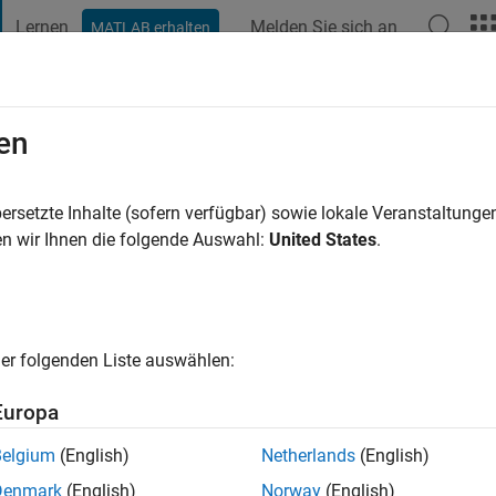
Lernen
Melden Sie sich an
MATLAB erhalten
t Playground
Diskussionen
Wettbewerbe
Blogs
Veröffentlic
en
g
ersetzte Inhalte (sofern verfügbar) sowie lokale Veranstaltung
ng:
0
n wir Ihnen die folgende Auswahl:
United States
.
er folgenden Liste auswählen:
Europa
Belgium
(English)
Netherlands
(English)
Denmark
(English)
Norway
(English)