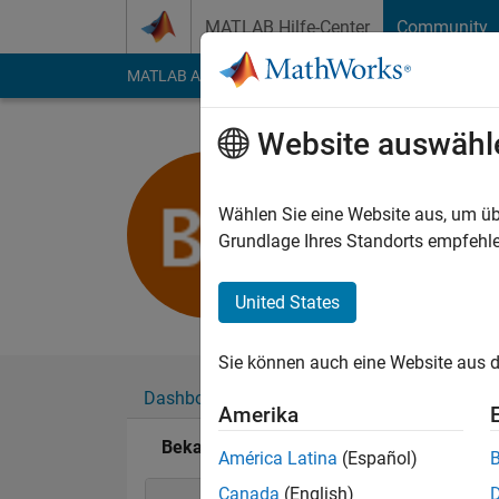
Weiter zum Inhalt
MATLAB Hilfe-Center
Community
MATLAB Answers
File Exchange
Cody
AI Cha
Website auswähl
Bekay.Kan
Aktiv seit 2016
Wählen Sie eine Website aus, um üb
Followers:
0
Followi
Grundlage Ihres Standorts empfehle
Follow
United States
Sie können auch eine Website aus d
Dashboard
Abzeichen
Empfehlungen
Amerika
Bekay.Kang's Abzeichen
América Latina
(Español)
Canada
(English)