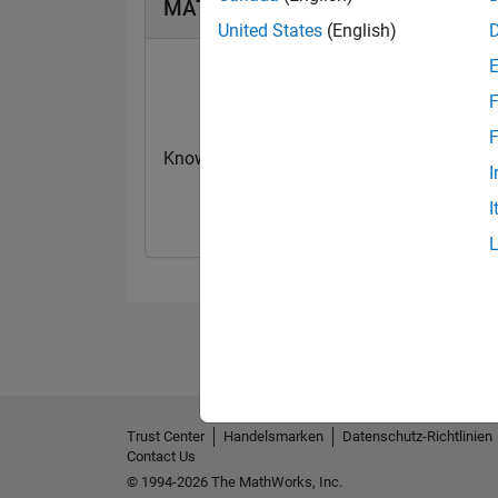
MATLAB Answers Abzeichen
United States
(English)
F
F
Knowledgeable Level 2
First Answer
I
20 Jul 2017
20 Jul 2017
I
Trust Center
Handelsmarken
Datenschutz-Richtlinien
Contact Us
© 1994-2026 The MathWorks, Inc.