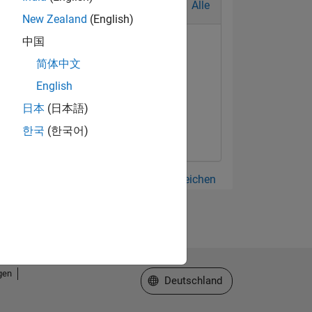
Alle
New Zealand
(English)
中国
简体中文
English
日本
(日本語)
한국
(한국어)
Alle anzeigen Abzeichen
gen
Website auswählen
Deutschland