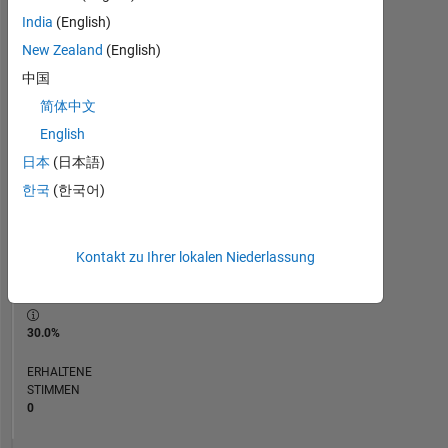
India
(English)
RANG
New Zealand
(English)
227.517
of
中国
302.023
简体中文
REPUTATION
English
0
日本
(日本語)
BEITRÄGE
한국
(한국어)
10
Fragen
0
Kontakt zu Ihrer lokalen Niederlassung
Antworten
ANTWORTZUSTIMMUNG
30.0%
ERHALTENE
STIMMEN
0