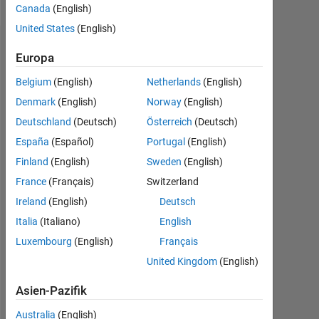
Canada
(English)
United States
(English)
Dashboard
Europa
Belgium
(English)
Netherlands
(English)
Statistik
Denmark
(English)
Norway
(English)
MATLAB Answers
Deutschland
(Deutsch)
Österreich
(Deutsch)
España
(Español)
Portugal
(English)
-2
-1
6
5
Finland
(English)
Sweden
(English)
4
France
(Français)
Switzerland
BEITRÄGE
3
Ireland
(English)
Deutsch
L
2
Italia
(Italiano)
English
Luxembourg
(English)
Français
1
United Kingdom
(English)
0
05/17
06/18
07/19
08/20
09/21
10/22
11/23
12/24
01/26
07/17
10/18
01/20
04/21
07/22
10/23
01/25
04/26
04/16
09/17
02/19
07/20
L
12/21
05/23
10/24
03/26
Asien-Pazifik
ZEITACHSE
Australia
(English)