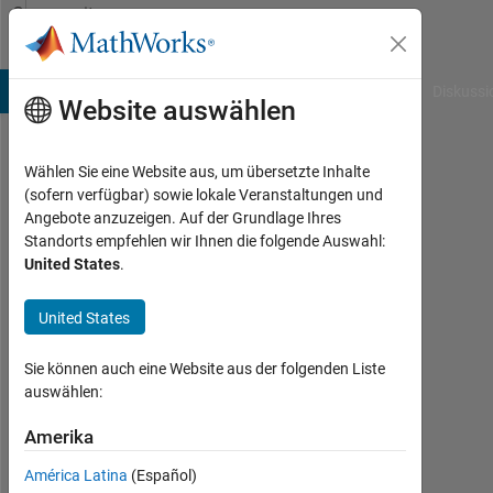
Weiter zum Inhalt
Community
Profile
B Answers
File Exchange
Cody
AI Chat Playground
Diskussi
Website auswählen
Wählen Sie eine Website aus, um übersetzte Inhalte
ayushi
(sofern verfügbar) sowie lokale Veranstaltungen und
Angebote anzuzeigen. Auf der Grundlage Ihres
Aktiv
Standorts empfehlen wir Ihnen die folgende Auswahl:
seit
United States
.
2016
United States
Followers:
0
Sie können auch eine Website aus der folgenden Liste
Following:
auswählen:
0
Amerika
América Latina
(Español)
Follow