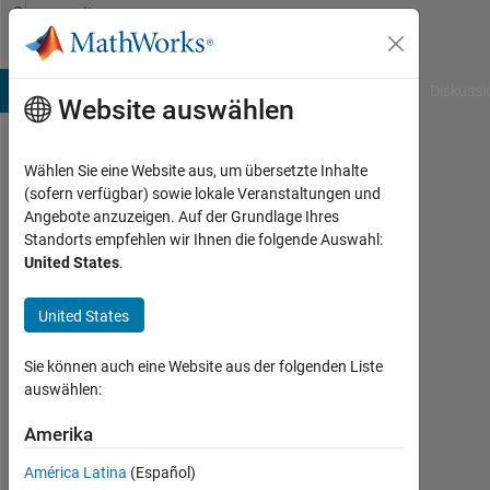
Weiter zum Inhalt
Community
Profile
B Answers
File Exchange
Cody
AI Chat Playground
Diskussi
Website auswählen
Wählen Sie eine Website aus, um übersetzte Inhalte
ayushi
(sofern verfügbar) sowie lokale Veranstaltungen und
Angebote anzuzeigen. Auf der Grundlage Ihres
Aktiv
Standorts empfehlen wir Ihnen die folgende Auswahl:
seit
United States
.
2016
United States
Followers:
0
Sie können auch eine Website aus der folgenden Liste
Following:
auswählen:
0
Amerika
América Latina
(Español)
Follow