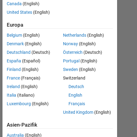
Canada
(English)
United States
(English)
Abzeichen
Europa
ayushi's
Belgium
(English)
Netherlands
(English)
Abzeichen
Denmark
(English)
Norway
(English)
Deutschland
(Deutsch)
Österreich
(Deutsch)
MATLAB
Answers
Alle
España
(Español)
Portugal
(English)
Abzeichen
Finland
(English)
Sweden
(English)
France
(Français)
Switzerland
Ireland
(English)
Deutsch
Italia
(Italiano)
English
Luxembourg
(English)
Français
Thankful Level 1
20 Jul 2017
United Kingdom
(English)
Asien-Pazifik
Australia
(English)