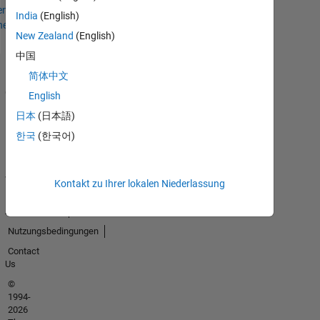
en
India
(English)
hen
New Zealand
(English)
中国
简体中文
Trust
Center
English
Handelsmarken
日本
(日本語)
Datenschutz-
한국
(한국어)
Richtlinien
Datendiebstahl
verhindern
Kontakt zu Ihrer lokalen Niederlassung
Status von
Anwendungen
Nutzungsbedingungen
Contact
Us
©
1994-
2026