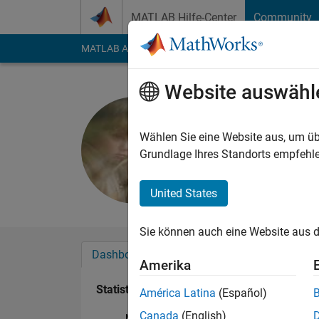
Weiter zum Inhalt
MATLAB Hilfe-Center
Community
MATLAB Answers
File Exchange
Cody
AI Cha
Website auswähl
abory kikl
Aktiv seit 2016
Wählen Sie eine Website aus, um üb
Followers:
0
Followi
Grundlage Ihres Standorts empfehle
Follow
United States
Sie können auch eine Website aus d
Dashboard
Abzeichen
Empfehlungen
Amerika
Statistik
América Latina
(Español)
Canada
(English)
MATLAB Answers