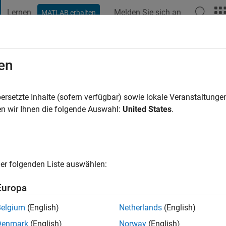
Lernen
Melden Sie sich an
MATLAB erhalten
t Playground
Diskussionen
Wettbewerbe
Blogs
Veröffentlic
en
a
ersetzte Inhalte (sofern verfügbar) sowie lokale Veranstaltung
ng:
0
n wir Ihnen die folgende Auswahl:
United States
.
er folgenden Liste auswählen:
Europa
Belgium
(English)
Netherlands
(English)
RANG
Denmark
(English)
Norway
(English)