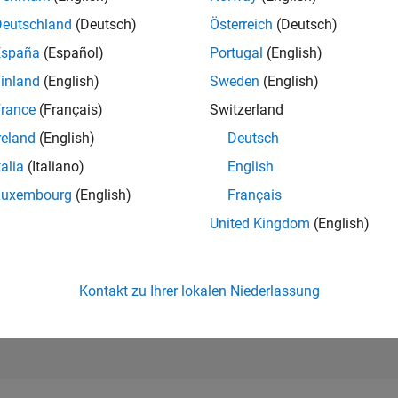
224.051
of 302.023
Deutschland
(Deutsch)
Österreich
(Deutsch)
España
(Español)
Portugal
(English)
REPUTATION
0
inland
(English)
Sweden
(English)
rance
(Français)
Switzerland
BEITRÄGE
6
Fragen
reland
(English)
Deutsch
0
Antworten
talia
(Italiano)
English
ANTWORTZUS
Luxembourg
(English)
Français
0.0%
9/20
06/21
L
03/22
12/22
09/23
06/24
03/25
12/25
United Kingdom
(English)
ZEITACHSE
ERHALTENE
STIMMEN
0
Kontakt zu Ihrer lokalen Niederlassung