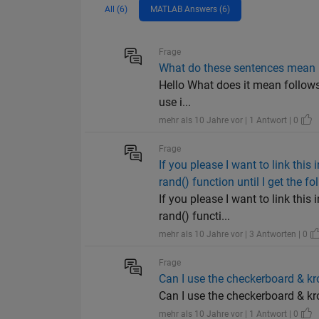
All (6)
MATLAB Answers (6)
Frage
What do these sentences mean
Hello What does it mean follow
use i...
mehr als 10 Jahre vor | 1 Antwort | 0
Frage
If you please I want to link thi
rand() function until I get the fo
If you please I want to link thi
rand() functi...
mehr als 10 Jahre vor | 3 Antworten | 0
Frage
Can I use the checkerboard & kr
Can I use the checkerboard & kr
mehr als 10 Jahre vor | 1 Antwort | 0