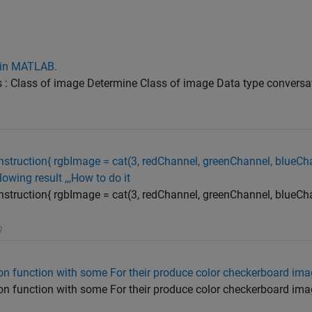
 in MATLAB.
s : Class of image Determine Class of image Data type convers
s instruction{ rgbImage = cat(3, redChannel, greenChannel, blueCha
llowing result ,,,How to do it
s instruction{ rgbImage = cat(3, redChannel, greenChannel, blueCha
on function with some For their produce color checkerboard im
on function with some For their produce color checkerboard im