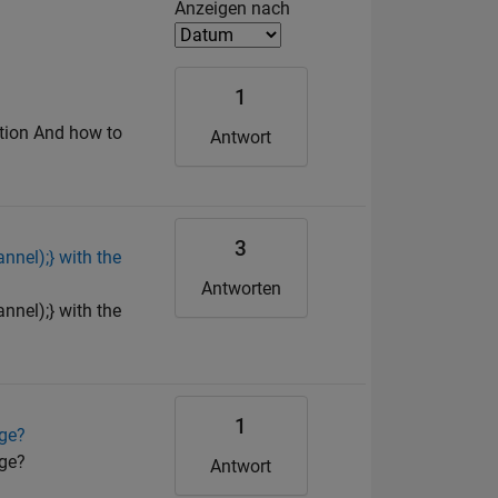
Filter2
Anzeigen nach
1
ation And how to
Antwort
3
nnel);} with the
Antworten
nnel);} with the
1
age?
age?
Antwort