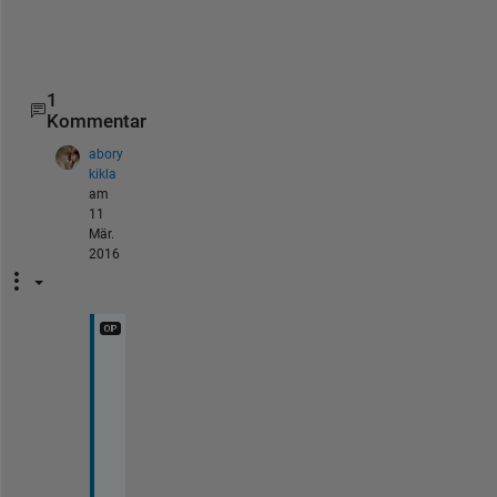
o
.
1
Kommentar
abory
kikla
am
11
Mär.
2016
T
h
a
n
k 
y