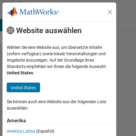
Weiter zum Inhalt
MATLAB
Answers
B Answers
File Exchange
Cody
AI Chat Playground
Diskussi
Website auswählen
Wählen Sie eine Website aus, um übersetzte Inhalte
(sofern verfügbar) sowie lokale Veranstaltungen und
Can I use the
Angebote anzuzeigen. Auf der Grundlage Ihres
Standorts empfehlen wir Ihnen die folgende Auswahl:
checkerboard
United States
.
& kron
function with
United States
some For
Sie können auch eine Website aus der folgenden Liste
their produce
auswählen:
color
Amerika
checkerboard
image?
América Latina
(Español)