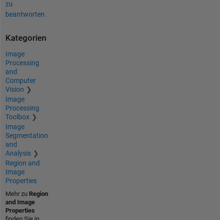
zu
beantworten.
Kategorien
Image
Processing
and
Computer
Vision
Image
Processing
Toolbox
Image
Segmentation
and
Analysis
Region and
Image
Properties
Mehr zu
Region
and Image
Properties
finden Sie in