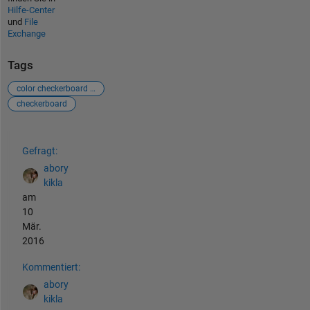
Hilfe-Center
und
File
Exchange
Tags
color checkerboard image help
checkerboard
Siehe auch
Gefragt:
abory
kikla
am
10
Mär.
2016
Kommentiert:
abory
kikla