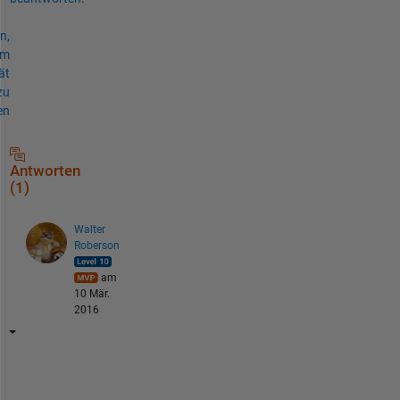
n,
um
ät
zu
en
Antworten
(1)
Walter
Roberson
am
10 Mär.
2016
N