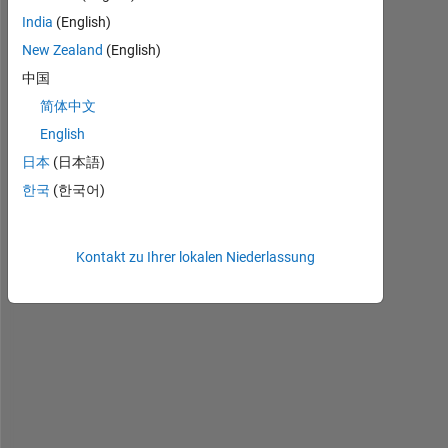
India
(English)
New Zealand
(English)
中国
C
简体中文
a
English
n 
I 
日本
(日本語)
u
한국
(한국어)
s
e 
t
Kontakt zu Ihrer lokalen Niederlassung
h
e 
c
h
e
c
k
e
r