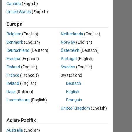
Canada
(English)
United States
(English)
abory
kikla
Europa
10
Mär.
Belgium
(English)
Netherlands
(English)
2016
Denmark
(English)
Norway
(English)
1
Deutschland
(Deutsch)
Österreich
(Deutsch)
Antwort
España
(Español)
Portugal
(English)
Aktualisiert
Finland
(English)
Sweden
(English)
11 Mär.
France
(Français)
Switzerland
2016
Ireland
(English)
Deutsch
4
Ansichten
Italia
(Italiano)
English
(30 Tage)
Luxembourg
(English)
Français
United Kingdom
(English)
Asien-Pazifik
Australia
(English)