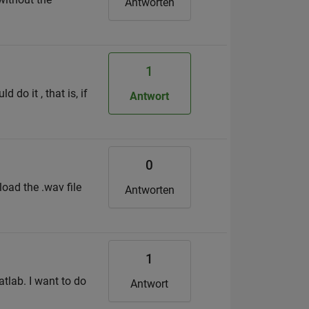
Antworten
1
 do it , that is, if
Antwort
0
load the .wav file
Antworten
1
atlab. I want to do
Antwort