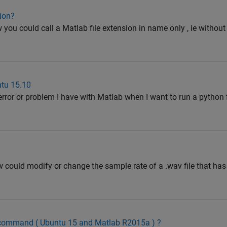
sion?
 you could call a Matlab file extension in name only , ie without
tu 15.10
error or problem I have with Matlab when I want to run a python f
 could modify or change the sample rate of a .wav file that has 
x command ( Ubuntu 15 and Matlab R2015a ) ?