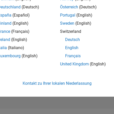
35.194
of 302.031
Deutschland
(Deutsch)
Österreich
(Deutsch)
España
(Español)
Portugal
(English)
REPUTATION
1
inland
(English)
Sweden
(English)
rance
(Français)
Switzerland
BEITRÄGE
24
Fragen
reland
(English)
Deutsch
0
Antworten
talia
(Italiano)
English
ANTWORTZUS
Luxembourg
(English)
Français
33.33%
8/20
05/21
L
02/22
11/22
08/23
05/24
02/25
11/25
08/26
United Kingdom
(English)
ZEITACHSE
ERHALTENE
STIMMEN
1
Kontakt zu Ihrer lokalen Niederlassung