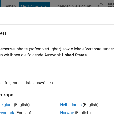
Lernen
Melden Sie sich an
MATLAB erhalten
t Playground
Diskussionen
Wettbewerbe
Blogs
Veröffentlic
en
tos
ersetzte Inhalte (sofern verfügbar) sowie lokale Veranstaltung
ng:
0
n wir Ihnen die folgende Auswahl:
United States
.
er folgenden Liste auswählen:
Europa
Belgium
(English)
Netherlands
(English)
RANG
Denmark
(English)
Norway
(English)