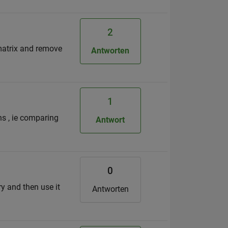
2
 matrix and remove
Antworten
1
ns , ie comparing
Antwort
0
ry and then use it
Antworten