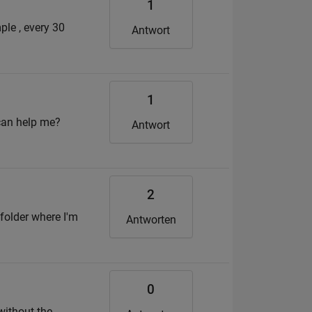
1
ple , every 30
Antwort
1
can help me?
Antwort
2
 folder where I'm
Antworten
0
without the