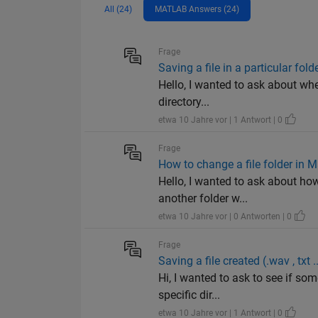
All (24)
MATLAB Answers (24)
Frage
Saving a file in a particular fol
Hello, I wanted to ask about whet
directory...
etwa 10 Jahre vor | 1 Antwort | 0
Frage
How to change a file folder in 
Hello, I wanted to ask about how
another folder w...
etwa 10 Jahre vor | 0 Antworten | 0
Frage
Saving a file created (.wav , txt .
Hi, I wanted to ask to see if so
specific dir...
etwa 10 Jahre vor | 1 Antwort | 0