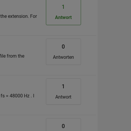
1
 the extension. For
Antwort
0
ile from the
Antworten
1
fs = 48000 Hz . I
Antwort
0