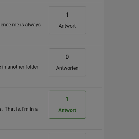
1
equence me is always
Antwort
0
e in another folder
Antworten
1
 That is, I'm in a
Antwort