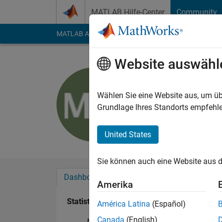
Weiter zum Inhalt
MATLAB Hilfe-Center
Community
MATLAB Answers
File Exchange
Cody
AI Cha
Website auswähl
Mario Mar
Aktiv seit 2016
Wählen Sie eine Website aus, um üb
Followers:
0
Followi
Grundlage Ihres Standorts empfehle
Follow
United States
Sie können auch eine Website aus d
Dashboard
Abzeichen
Empfehlungen
Amerika
Statistik
América Latina
(Español)
Canada
(English)
MATLAB Answers