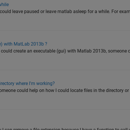
while
 could leave paused or leave matlab asleep for a while. For exam
xe) with MatLab 2013b ?
I could create an executable (gui) with Matlab 2013b, someone 
directory where I'm working?
someone could help on how I could locate files in the directory or
 I can remove a file extension because I have a function to call 