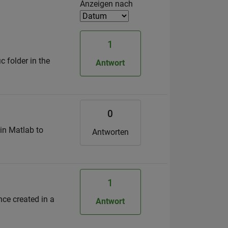
Filter2
Anzeigen nach
1
c folder in the
Antwort
0
 in Matlab to
Antworten
1
nce created in a
Antwort