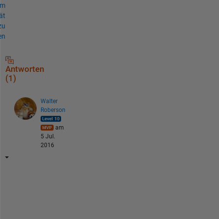
um
ät
zu
en
Antworten
(1)
Walter
Roberson
am
5 Jul.
2016
Y
o
u 