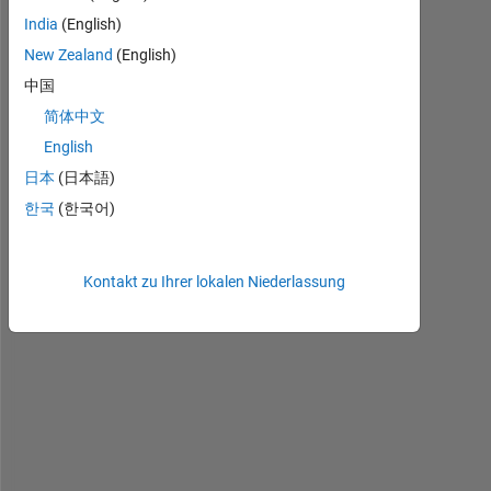
e
India
(English)
l
l
New Zealand
(English)
o 
中国
,
简体中文
English
I 
w
日本
(日本語)
o
한국
(한국어)
u
l
d 
Kontakt zu Ihrer lokalen Niederlassung
l
i
k
e 
t
o 
k
n
o