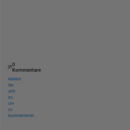
t 
f
o
r 
t
h
a
t
.
0
Kommentare
Melden
Sie
sich
an,
um
zu
kommentieren.