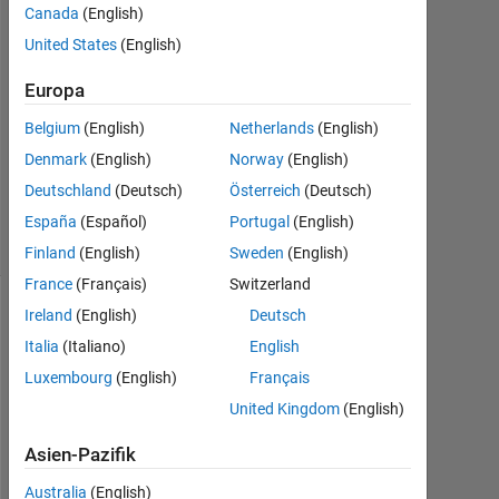
Canada
(English)
Jul.
United States
(English)
2016
1
Europa
Antwort
Belgium
(English)
Netherlands
(English)
Aktualisiert
Denmark
(English)
Norway
(English)
5 Jul. 2016
Deutschland
(Deutsch)
Österreich
(Deutsch)
4
Ansichten
España
(Español)
Portugal
(English)
(30 Tage)
Finland
(English)
Sweden
(English)
France
(Français)
Switzerland
Ireland
(English)
Deutsch
Italia
(Italiano)
English
Luxembourg
(English)
Français
United Kingdom
(English)
Asien-Pazifik
H
Australia
(English)