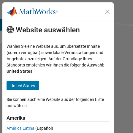
Weiter zum Inhalt
MATLAB
Answers
B Answers
File Exchange
Cody
AI Chat Playground
Diskussi
Website auswählen
Wählen Sie eine Website aus, um übersetzte Inhalte
(sofern verfügbar) sowie lokale Veranstaltungen und
How
Angebote anzuzeigen. Auf der Grundlage Ihres
Standorts empfehlen wir Ihnen die folgende Auswahl:
leave
United States
.
matlab
asleep
United States
for a
Sie können auch eine Website aus der folgenden Liste
while
auswählen:
Amerika
Mario
Martos
América Latina
(Español)
5