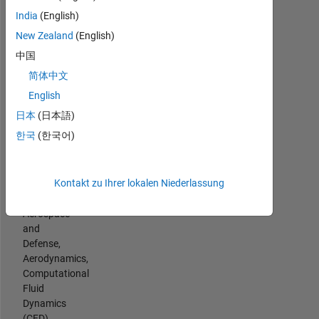
Javascript,
Element
India
(English)
MATLAB,
Analysis
HTML,
New Zealand
(English)
(FEA),
Shell,
and
中国
Fortran
Computational
简体中文
Spoken
Fluid
Languages:
English
Dynamics
English,
(CFD)
日本
(日本語)
Chinese,
MATLAB
한국
(한국어)
German,
Toolboxes
Japanese
for
Professional
modeling
Kontakt zu Ihrer lokalen Niederlassung
Interests:
and
Simulation,
simulation
Aerospace
of
and
fully
Defense,
coupled
Aerodynamics,
systems
Computational
of
Fluid
PDEs,
Dynamics
physics
(CFD),