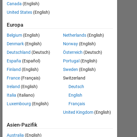
Followers:
Canada
(English)
6
United States
(English)
Following:
Europa
0
Belgium
(English)
Netherlands
(English)
Denmark
(English)
Norway
(English)
Follow
Deutschland
(Deutsch)
Österreich
(Deutsch)
Nachricht
España
(Español)
Portugal
(English)
FEATool
Finland
(English)
Sweden
(English)
Multiphysics
(
https://www.featool.com
)
France
(Français)
Switzerland
is
Ireland
(English)
Deutsch
a
Mehr
Italia
(Italiano)
English
fully
anzeigen
integrated
Luxembourg
(English)
Français
Programming
Computer
United Kingdom
(English)
Languages:
Aided
Python,
Engineering
Asien-Pazifik
C++,
(CAE),
C,
Finite
Australia
(English)