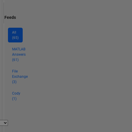
Feeds
All
(65)
MATLAB
Answers
(61)
File
Exchange
(3)
Cody
(1)