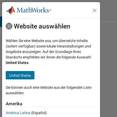
Weiter zum Inhalt
Community
Profile
B Answers
File Exchange
Cody
AI Chat Playground
Diskussi
Website auswählen
Wählen Sie eine Website aus, um übersetzte Inhalte
Precise
(sofern verfügbar) sowie lokale Veranstaltungen und
Angebote anzuzeigen. Auf der Grundlage Ihres
Simulation
Standorts empfehlen wir Ihnen die folgende Auswahl:
United States
.
Last
seen:
25
United States
Tage
vor
Sie können auch eine Website aus der folgenden Liste
|
auswählen:
Aktiv
seit
Amerika
2017
América Latina
(Español)