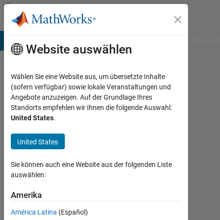
Weiter zum Inhalt
Community
Profile
B Answers
File Exchange
Cody
AI Chat Playground
Diskussi
Website auswählen
Wählen Sie eine Website aus, um übersetzte Inhalte
Tuan
(sofern verfügbar) sowie lokale Veranstaltungen und
Angebote anzuzeigen. Auf der Grundlage Ihres
Last
Standorts empfehlen wir Ihnen die folgende Auswahl:
seen: 7
United States
.
Monate
vor
United States
Followers:
0
Sie können auch eine Website aus der folgenden Liste
auswählen:
Following:
2
Amerika
América Latina
(Español)