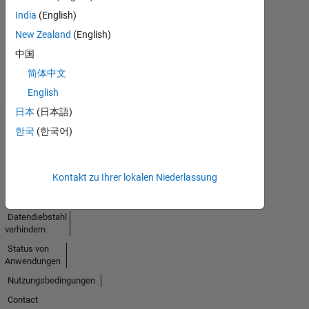
Aktivität
India
(English)
New Zealand
(English)
中国
简体中文
English
日本
(日本語)
한국
(한국어)
Trust
Center
Handelsmarken
Kontakt zu Ihrer lokalen Niederlassung
Datenschutz-
Richtlinien
Datendiebstahl
verhindern
Status von
Anwendungen
Nutzungsbedingungen
Contact