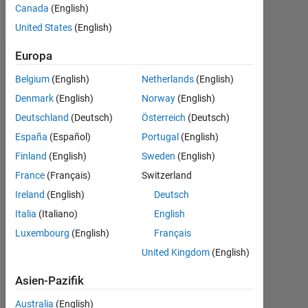
Follow
Canada
(English)
United States
(English)
Europa
Dashboard
Belgium
(English)
Netherlands
(English)
Feeds
Denmark
(English)
Norway
(English)
Deutschland
(Deutsch)
Österreich
(Deutsch)
España
(Español)
Portugal
(English)
Finland
(English)
Sweden
(English)
France
(Français)
Switzerland
Ireland
(English)
Deutsch
Italia
(Italiano)
English
Luxembourg
(English)
Français
United Kingdom
(English)
Asien-Pazifik
Keine
Australia
(English)