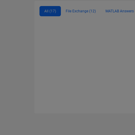
All (17)
File Exchange (12)
MATLAB Answers 