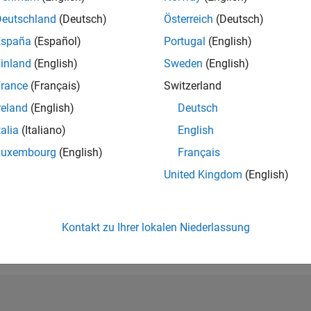
8.520
of 21.50
Deutschland
(Deutsch)
Österreich
(Deutsch)
REPUTATION
España
(Español)
Portugal
(English)
100
inland
(English)
Sweden
(English)
DURCHSCHNIT
rance
(Français)
Switzerland
BEWERTUNG
5.00
reland
(English)
Deutsch
BEITRÄGE
talia
(Italiano)
English
12
Dateien
Luxembourg
(English)
Français
22
11/22
L
06/23
01/24
08/24
03/25
10/25
05/26
DOWNLOADS
United Kingdom
(English)
18
ZEITACHSE
ALL TIME
DOWNLOADS
Kontakt zu Ihrer lokalen Niederlassung
795