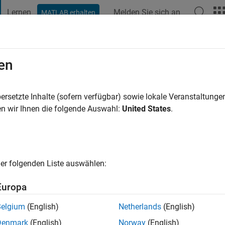
Lernen
Melden Sie sich an
MATLAB erhalten
t Playground
Diskussionen
Wettbewerbe
Blogs
Veröffentlic
en
ora
r
|
Aktiv seit 2019
ersetzte Inhalte (sofern verfügbar) sowie lokale Veranstaltung
ng:
2
n wir Ihnen die folgende Auswahl:
United States
.
er folgenden Liste auswählen:
Europa
Belgium
(English)
Netherlands
(English)
RANG
Denmark
(English)
Norway
(English)