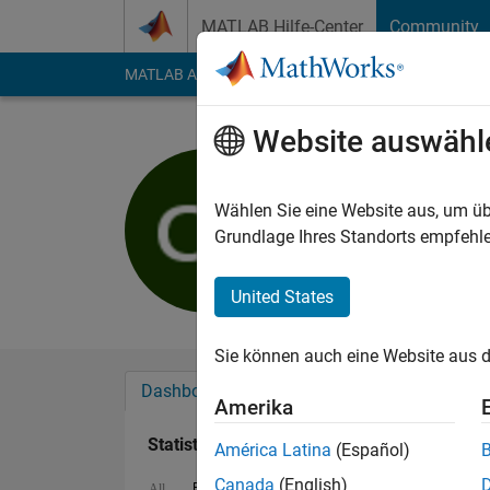
Weiter zum Inhalt
MATLAB Hilfe-Center
Community
MATLAB Answers
File Exchange
Cody
AI Cha
Website auswähl
Collin Pec
Last seen: 6 Tage vo
Wählen Sie eine Website aus, um üb
Followers:
0
Followi
Grundlage Ihres Standorts empfehle
Follow
United States
Sie können auch eine Website aus d
Dashboard
Abzeichen
Empfehlungen
Amerika
Statistik
América Latina
(Español)
Canada
(English)
File Exchange
MATLAB Answers
All