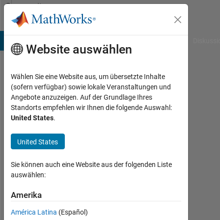
Weiter zum Inhalt
Community
Profile
B Answers
File Exchange
Cody
AI Chat Playground
Diskussi
Website auswählen
Wählen Sie eine Website aus, um übersetzte Inhalte
Very
(sofern verfügbar) sowie lokale Veranstaltungen und
Angebote anzuzeigen. Auf der Grundlage Ihres
Determined
Standorts empfehlen wir Ihnen die folgende Auswahl:
United States
.
Last
seen:
etwa
United States
3
Jahre
Sie können auch eine Website aus der folgenden Liste
vor
auswählen:
|
Aktiv
Amerika
seit
América Latina
(Español)
2019