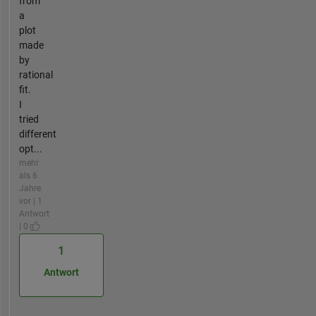
from
a
plot
made
by
rational
fit.
I
tried
different
opt...
mehr
als 6
Jahre
vor | 1
Antwort
| 0
1
Antwort