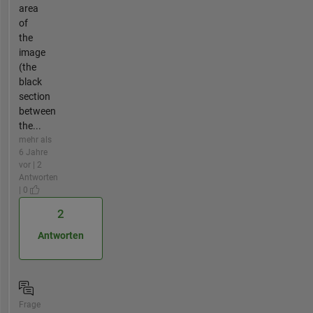
area
of
the
image
(the
black
section
between
the...
mehr als
6 Jahre
vor | 2
Antworten
| 0
2
Antworten
Frage