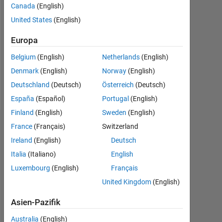
Canada
(English)
Followers:
United States
(English)
0
Europa
Following:
0
Belgium
(English)
Netherlands
(English)
Denmark
(English)
Norway
(English)
Follow
Deutschland
(Deutsch)
Österreich
(Deutsch)
España
(Español)
Portugal
(English)
Finland
(English)
Sweden
(English)
Dashboard
France
(Français)
Switzerland
Ireland
(English)
Deutsch
Statistik
Italia
(Italiano)
English
Luxembourg
(English)
Français
MATLAB Answers
United Kingdom
(English)
-2
-1
4
3
Asien-Pazifik
Australia
(English)
2