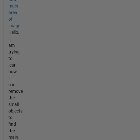
main
area
of
image
Hello,
I
am
trying
to
lear
how
I
can
remove
the
small
objects
to
find
the
main