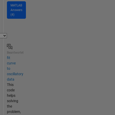
MATLAB
Answers
(4)
Beantwortet
fit
curve
to
oscillatory
data
This
code
helps
solving
the
problem,