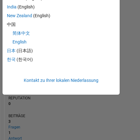
BEITRÄGE
India
(English)
L
New Zealand
(English)
1
中国
简体中文
0
08/20
05/21
02/22
11/22
08/23
05/24
02/25
11/25
08/26
09/20
07/21
05/22
03/23
01/24
11/24
09/25
07/26
11/19
10/20
09/21
08/22
07/23
L
06/24
05/25
04/26
English
ZEITACHSE
日本
(日本語)
한국
(한국어)
RANG
261.268
Kontakt zu Ihrer lokalen Niederlassung
of
302.025
REPUTATION
0
BEITRÄGE
3
Fragen
1
Antwort