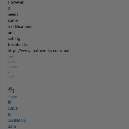
However,
it
needs
some
modifications
and
setting
treshholds.
https://www.mathworks.com/mat...
mehr
als 6
Jahre
vor |
0
Frage
fit
curve
to
oscillatory
data