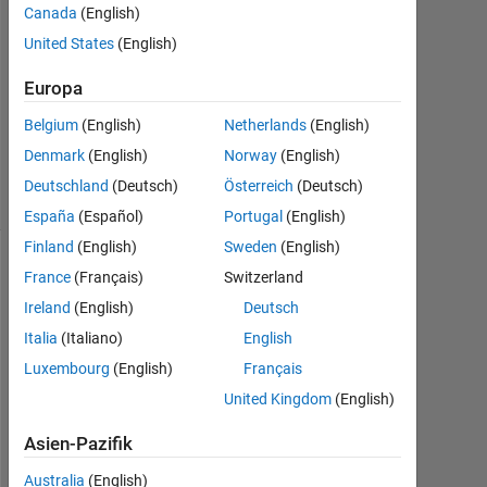
1
Canada
(English)
Antwort
United States
(English)
Aktualisiert
Europa
12 Feb.
Belgium
(English)
Netherlands
(English)
2020
19
Denmark
(English)
Norway
(English)
Ansichten
Deutschland
(Deutsch)
Österreich
(Deutsch)
(30 Tage)
España
(Español)
Portugal
(English)
Finland
(English)
Sweden
(English)
France
(Français)
Switzerland
Ireland
(English)
Deutsch
Italia
(Italiano)
English
Luxembourg
(English)
Français
United Kingdom
(English)
Waves.xlsx
Asien-Pazifik
Australia
(English)