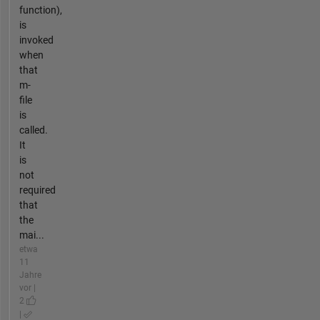
function),
is
invoked
when
that
m-
file
is
called.
It
is
not
required
that
the
mai...
etwa
11
Jahre
vor |
2
|