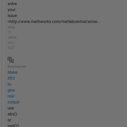
solve
your
issue:
<http://www.mathworks.com/matlabcentral/answ...
etwa
11
Jahre
vor |
0
Beantwortet
Make
ifft2
to
give
real
output
use
abs()
or
real()?