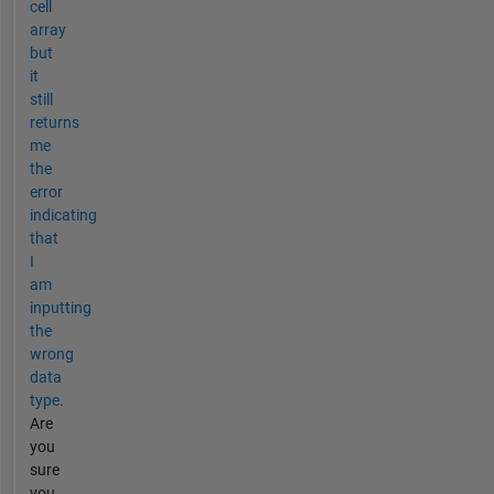
cell
array
but
it
still
returns
me
the
error
indicating
that
I
am
inputting
the
wrong
data
type.
Are
you
sure
you