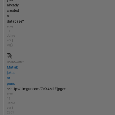
already
created
a
database?
etwa
11
Jahre
vor |
0
Beantwortet
Matlab
jokes
or
puns
<<http://i.imgur.com/7AX4M1F.jpg>>
etwa
11
Jahre
vor |
2361