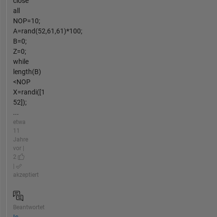
close
all
NOP=10;
A=rand(52,61,61)*100;
B=0;
Z=0;
while
length(B)
<NOP
X=randi([1
52]);
...
etwa
11
Jahre
vor |
2
|
akzeptiert
Beantwortet
Is