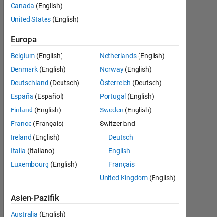
|
Canada
(English)
Aktiv
United States
(English)
seit
2015
Europa
Followers:
Belgium
(English)
Netherlands
(English)
0
Denmark
(English)
Norway
(English)
Deutschland
(Deutsch)
Österreich
(Deutsch)
Following:
0
España
(Español)
Portugal
(English)
Finland
(English)
Sweden
(English)
Follow
France
(Français)
Switzerland
Ireland
(English)
Deutsch
Nachricht
Italia
(Italiano)
English
Image
quality
Luxembourg
(English)
Français
analyst
United Kingdom
(English)
at
Océ
Asien-Pazifik
Mehr
Technologies
anzeigen
Studied
Australia
(English)