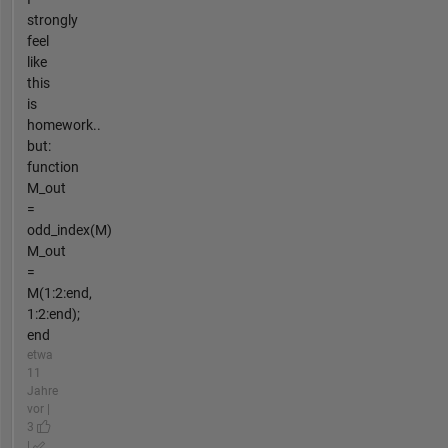
strongly
feel
like
this
is
homework..
but:
function
M_out
=
odd_index(M)
M_out
=
M(1:2:end,
1:2:end);
end
etwa
11
Jahre
vor |
3
|