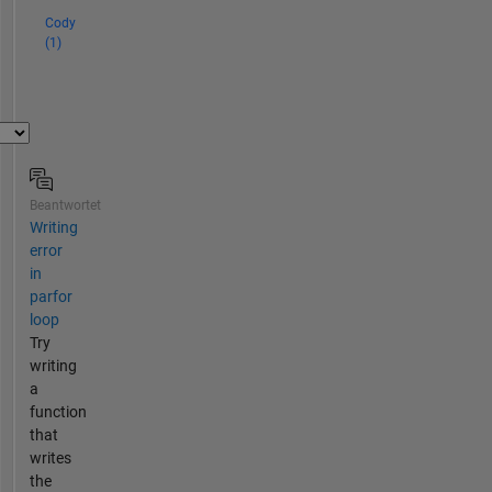
Cody
(1)
Beantwortet
Writing
error
in
parfor
loop
Try
writing
a
function
that
writes
the