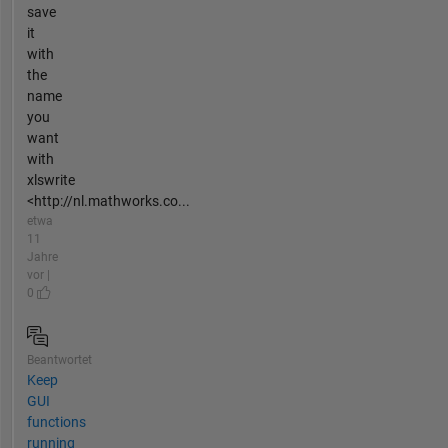
save
it
with
the
name
you
want
with
xlswrite
<http://nl.mathworks.co...
etwa
11
Jahre
vor |
0
Beantwortet
Keep
GUI
functions
running