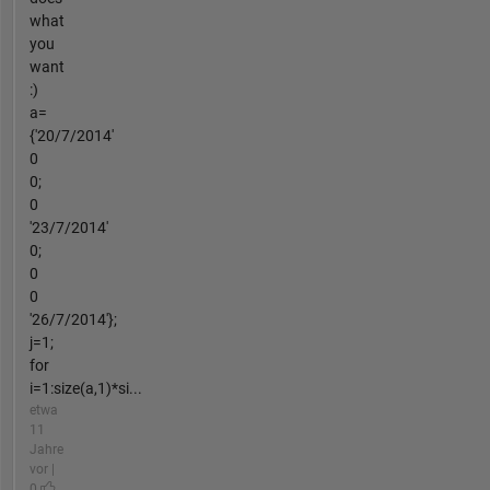
what
you
want
:)
a=
{'20/7/2014'
0
0;
0
'23/7/2014'
0;
0
0
'26/7/2014'};
j=1;
for
i=1:size(a,1)*si...
etwa
11
Jahre
vor |
0