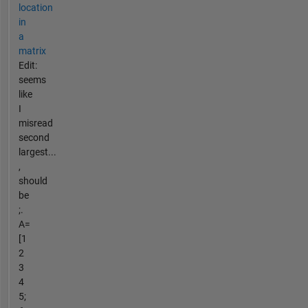
location
in
a
matrix
Edit:
seems
like
I
misread
second
largest...
,
should
be
;.
A=
[1
2
3
4
5;