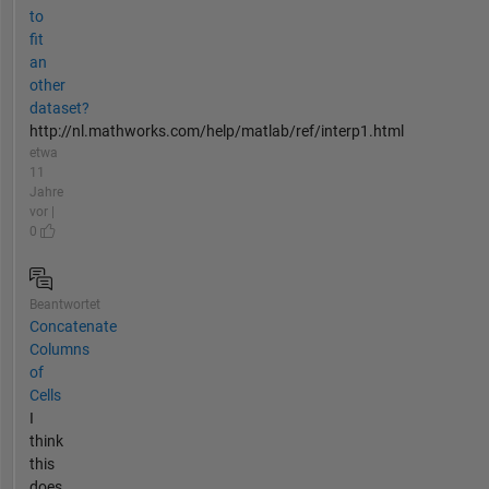
to
fit
an
other
dataset?
http://nl.mathworks.com/help/matlab/ref/interp1.html
etwa
11
Jahre
vor |
0
Beantwortet
Concatenate
Columns
of
Cells
I
think
this
does