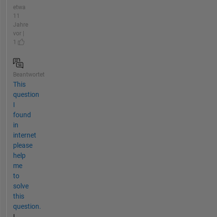
etwa
11
Jahre
vor |
1
Beantwortet
This
question
I
found
in
internet
please
help
me
to
solve
this
question.
I