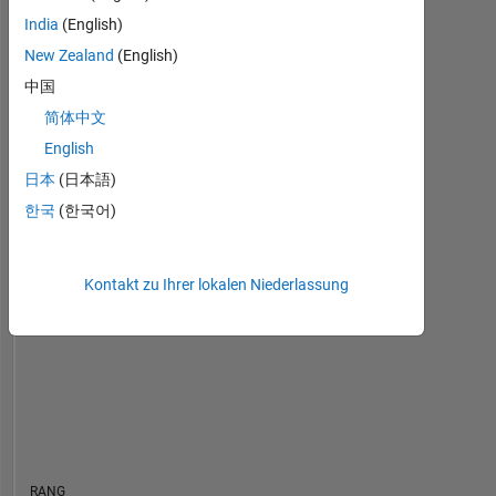
Applied
India
(English)
Dashboard
Physics
New Zealand
(English)
in
Statistik
Enschede
中国
简体中文
MATLAB Answers
Cody
All
English
-10
-20
15
25
35
45
70
-5
5
60
日本
(日本語)
50
한국
(한국어)
40
BEITRÄGE
10
30
Kontakt zu Ihrer lokalen Niederlassung
20
10
0
05/16
08/17
11/18
02/20
05/21
08/22
11/23
02/25
05/26
07/16
12/17
05/19
10/20
03/22
08/23
01/25
06/26
02/15
09/16
04/18
11/19
L
06/21
01/23
08/24
03/26
ZEITACHSE
RANG