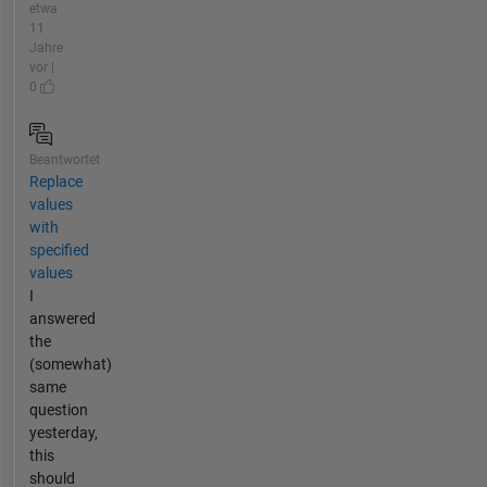
etwa
11
Jahre
vor |
0
Beantwortet
Replace
values
with
specified
values
I
answered
the
(somewhat)
same
question
yesterday,
this
should