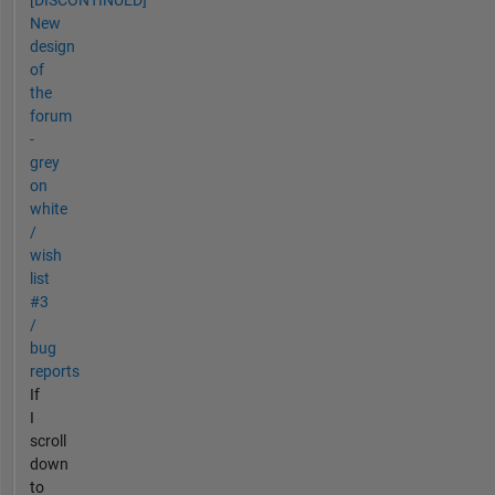
New
design
of
the
forum
-
grey
on
white
/
wish
list
#3
/
bug
reports
If
I
scroll
down
to