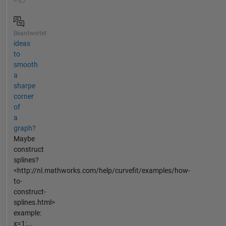
Beantwortet
ideas
to
smooth
a
sharpe
corner
of
a
graph?
Maybe
construct
splines?
<http://nl.mathworks.com/help/curvefit/examples/how-
to-
construct-
splines.html>
example:
x=1:...