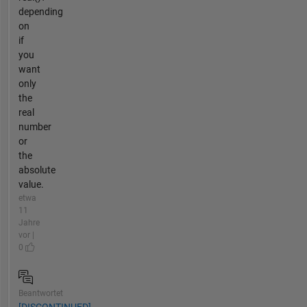
depending
on
if
you
want
only
the
real
number
or
the
absolute
value.
etwa
11
Jahre
vor |
0
Beantwortet
[DISCONTINUED]