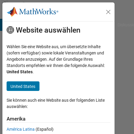
Weiter zum Inhalt
Community
Profile
B Answers
File Exchange
Cody
AI Chat Playground
Diskussi
Website auswählen
Wählen Sie eine Website aus, um übersetzte Inhalte
Thomas
(sofern verfügbar) sowie lokale Veranstaltungen und
Angebote anzuzeigen. Auf der Grundlage Ihres
Koelen
Standorts empfehlen wir Ihnen die folgende Auswahl:
United States
.
Océ
Technologies
United States
Last
seen:
Sie können auch eine Website aus der folgenden Liste
mehr
auswählen:
als
ein
Amerika
Jahr
América Latina
(Español)
vor