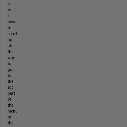
a
topic
I
have
to
scroll
up
all
the
way
to
go
to
the
top
part
of
the
menu
of
the