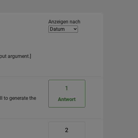
Filter2
Anzeigen nach
input argument.]
1
l to generate the
Antwort
2