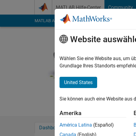
Weiter zum Inhalt
MATLAB Hilfe-Center
Community
MATLAB Answers
File Exchange
Cody
AI Cha
Website auswähl
Divas
Politecnico di 
Wählen Sie eine Website aus, um üb
Grundlage Ihres Standorts empfehle
Aktiv seit 2014
Followers:
0
Followi
United States
Follow
Nachri
Aerospace Engg. with
Sie können auch eine Website aus d
Amerika
América Latina
(Español)
Dashboard
Abzeichen
Empfehlungen
Canada
(English)