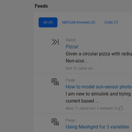
Feeds
All (4)
MATLAB Answers (3)
Cody (1)
Gelöst
Pizza!
Given a circular pizza with radiu
Non-scor...
fast 10 Jahre vor
Frage
How to model sun-sensor photo
I am new to simulink and trying 
current based ...
etwa 11 Jahre vor | 1 Antwort | 0
Frage
Using Meshgrid for 3 variables