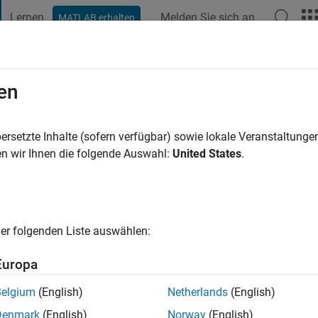
Lernen
Melden Sie sich an
MATLAB erhalten
t Playground
Diskussionen
Wettbewerbe
Blogs
Veröffentlic
en
Milano
ersetzte Inhalte (sofern verfügbar) sowie lokale Veranstaltung
n wir Ihnen die folgende Auswahl:
United States
.
ng:
0
cht
 interest in AStronomy
er folgenden Liste auswählen:
Europa
Belgium
(English)
Netherlands
(English)
Denmark
(English)
Norway
(English)