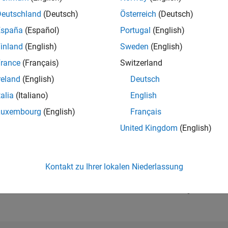
Deutschland
(Deutsch)
Österreich
(Deutsch)
RANG
España
(Español)
Portugal
(English)
87.062
of 302.028
inland
(English)
Sweden
(English)
rance
(Français)
Switzerland
REPUTATION
0
reland
(English)
Deutsch
BEITRÄGE
talia
(Italiano)
English
3
Fragen
Luxembourg
(English)
Français
0
Antworten
United Kingdom
(English)
ANTWORTZUS
33.33%
04/20
L
03/21
02/22
01/23
12/23
11/24
10/25
ZEITACHSE
Kontakt zu Ihrer lokalen Niederlassung
ERHALTENE
STIMMEN
0