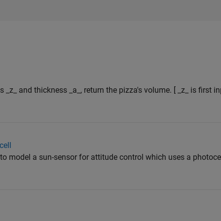
s _z_ and thickness _a_, return the pizza's volume. [ _z_ is first 
cell
to model a sun-sensor for attitude control which uses a photocel