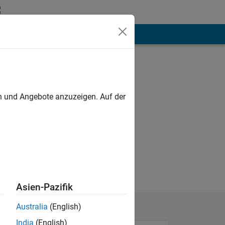
hen
Mehr
en und Angebote anzuzeigen. Auf der
hobby
Asien-Pazifik
Australia
(English)
India
(English)