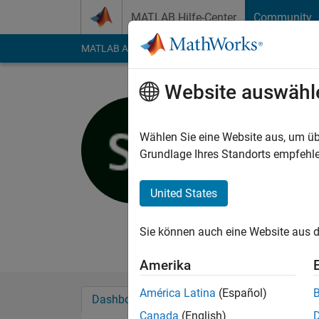
Weiter zum Inhalt
MATLAB Hilfe-Center
Community
MATLAB Answers
File Exchange
Cody
AI Cha
Website auswähl
Srishti Sa
Whitefield
Wählen Sie eine Website aus, um üb
Grundlage Ihres Standorts empfehle
Last seen: mehr als 
Followers:
0
Followi
United States
Follow
Nachri
A data scientist by p
Sie können auch eine Website aus d
Amerika
América Latina
(Español)
Dashboard
Abzeichen
Empfehlungen
Canada
(English)