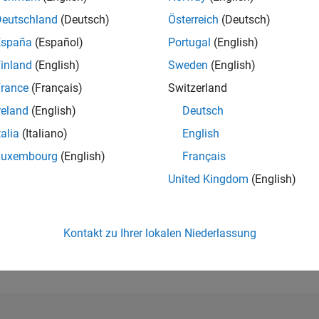
Deutschland
(Deutsch)
Österreich
(Deutsch)
RANG
España
(Español)
Portugal
(English)
119
of 178.295
inland
(English)
Sweden
(English)
rance
(Français)
Switzerland
BEITRÄGE
30
Probleme
reland
(English)
Deutsch
1011
Lösunge
talia
(Italiano)
English
PUNKTESTAN
Luxembourg
(English)
Français
11.170
United Kingdom
(English)
ANZAHL DER
ABZEICHEN
17
21
03/22
L
11/22
07/23
03/24
11/24
07/25
03/26
ZEITACHSE
Kontakt zu Ihrer lokalen Niederlassung