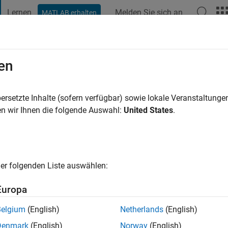
Lernen
Melden Sie sich an
MATLAB erhalten
t Playground
Diskussionen
Wettbewerbe
Blogs
Veröffentlic
en
ha
ersetzte Inhalte (sofern verfügbar) sowie lokale Veranstaltung
n wir Ihnen die folgende Auswahl:
United States
.
5 Jahre vor
|
Aktiv seit 2018
ng:
0
cht
rofession, electronic engineer by education and a coder by the 
er folgenden Liste auswählen:
Europa
Belgium
(English)
Netherlands
(English)
Denmark
(English)
Norway
(English)