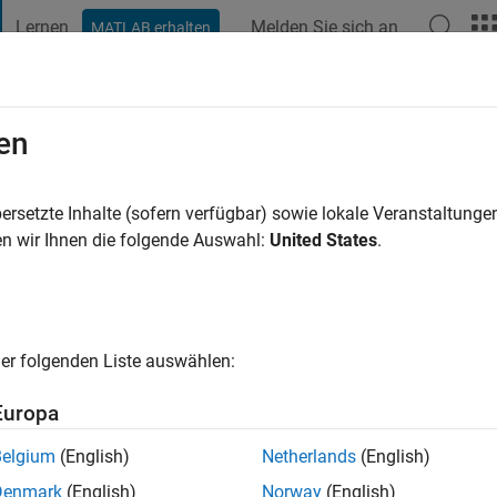
Lernen
Melden Sie sich an
MATLAB erhalten
t Playground
Diskussionen
Wettbewerbe
Blogs
Veröffentlic
en
ha
ersetzte Inhalte (sofern verfügbar) sowie lokale Veranstaltung
n wir Ihnen die folgende Auswahl:
United States
.
5 Jahre vor
|
Aktiv seit 2018
ng:
0
cht
rofession, electronic engineer by education and a coder by the 
er folgenden Liste auswählen:
Europa
Belgium
(English)
Netherlands
(English)
Denmark
(English)
Norway
(English)