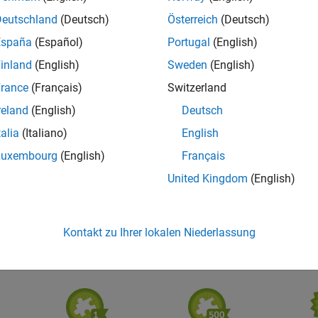
Deutschland
(Deutsch)
Österreich
(Deutsch)
España
(Español)
Portugal
(English)
inland
(English)
Sweden
(English)
rance
(Français)
Switzerland
reland
(English)
Deutsch
talia
(Italiano)
English
1
Revival Level 1
First Answer
Thankf
Luxembourg
(English)
Français
11 Mar 2018
10 Mar 2018
15 
United Kingdom
(English)
Kontakt zu Ihrer lokalen Niederlassung