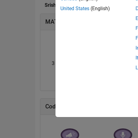
Srishti Saha's Abzeichen
United States
(English)
MATLAB Answers Abzeichen
F
F
I
I
3 Month Streak
Thankful Level 
03 Jun 2018
07 May 2018
Cody Abzeichen