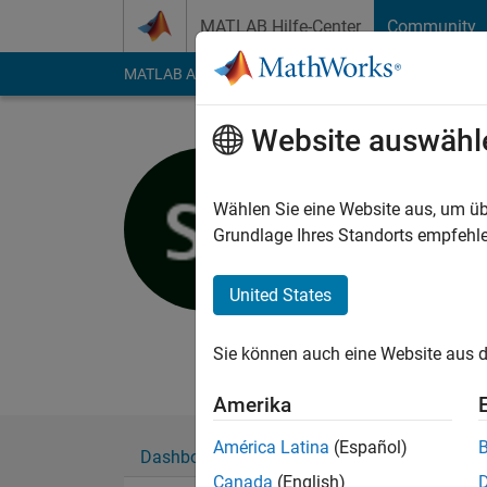
Weiter zum Inhalt
MATLAB Hilfe-Center
Community
MATLAB Answers
File Exchange
Cody
AI Cha
Website auswähl
Srishti Sa
Whitefield
Wählen Sie eine Website aus, um üb
Grundlage Ihres Standorts empfehle
Last seen: mehr als 
Followers:
0
Followi
United States
Follow
Nachri
A data scientist by p
Sie können auch eine Website aus d
Amerika
América Latina
(Español)
Dashboard
Abzeichen
Empfehlungen
Canada
(English)