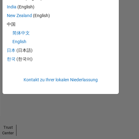
India
(English)
New Zealand
(English)
中国
简体中文
English
日本
(日本語)
No
한국
(한국어)
Endorsements
received
Kontakt zu Ihrer lokalen Niederlassung
Trust
Center