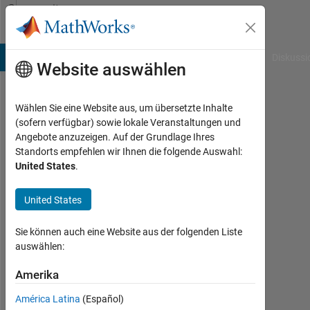
Weiter zum Inhalt
Community
Profile
B Answers
File Exchange
Cody
AI Chat Playground
Diskussi
Website auswählen
Wählen Sie eine Website aus, um übersetzte Inhalte
Benjamin
(sofern verfügbar) sowie lokale Veranstaltungen und
Angebote anzuzeigen. Auf der Grundlage Ihres
Lucas
Standorts empfehlen wir Ihnen die folgende Auswahl:
United States
.
Aktiv
seit
2016
United States
Followers:
Sie können auch eine Website aus der folgenden Liste
0
auswählen:
Following:
Amerika
0
América Latina
(Español)