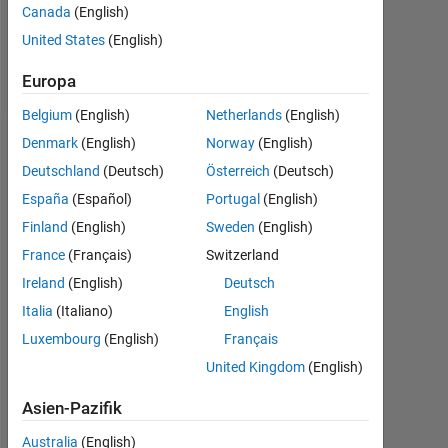
Canada
(English)
Follow
United States
(English)
Nachricht
Europa
Belgium
(English)
Netherlands
(English)
Denmark
(English)
Norway
(English)
Empfehlungen
Deutschland
(Deutsch)
Österreich
(Deutsch)
Please
España
(Español)
Portugal
(English)
login
Finland
(English)
Sweden
(English)
to
endorse
France
(Français)
Switzerland
this
Ireland
(English)
Deutsch
person
Italia
(Italiano)
English
in
a
Luxembourg
(English)
Français
skill
United Kingdom
(English)
Asien-Pazifik
Australia
(English)