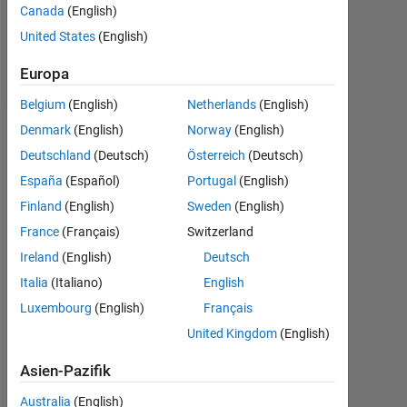
Canada
(English)
Follow
United States
(English)
Nachricht
Europa
Belgium
(English)
Netherlands
(English)
Denmark
(English)
Norway
(English)
Abzeichen
Deutschland
(Deutsch)
Österreich
(Deutsch)
Benjamin
España
(Español)
Portugal
(English)
Lucas's
Abzeichen
Finland
(English)
Sweden
(English)
France
(Français)
Switzerland
File
Ireland
(English)
Deutsch
Exchange
Alle
Abzeichen
Italia
(Italiano)
English
Luxembourg
(English)
Français
United Kingdom
(English)
Asien-Pazifik
First Submission
Australia
(English)