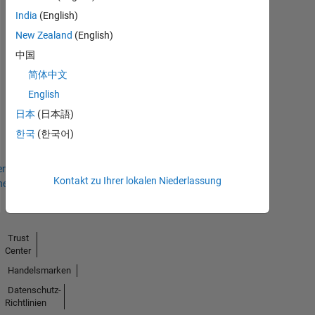
09 Oct 2019
India
(English)
New Zealand
(English)
中国
简体中文
Personal Best...
English
01 Nov 2019
日本
(日本語)
한국
(한국어)
en
Kontakt zu Ihrer lokalen Niederlassung
hen
Trust
Center
Handelsmarken
Datenschutz-
Richtlinien