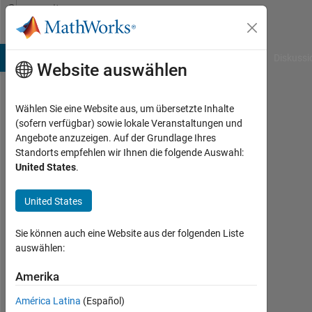
Weiter zum Inhalt
Community
Profile
B Answers
File Exchange
Cody
AI Chat Playground
Diskussi
Website auswählen
Wählen Sie eine Website aus, um übersetzte Inhalte
Benjamin
(sofern verfügbar) sowie lokale Veranstaltungen und
Angebote anzuzeigen. Auf der Grundlage Ihres
Lucas
Standorts empfehlen wir Ihnen die folgende Auswahl:
United States
.
Aktiv
seit
2016
United States
Followers:
Sie können auch eine Website aus der folgenden Liste
0
auswählen:
Following:
Amerika
0
América Latina
(Español)