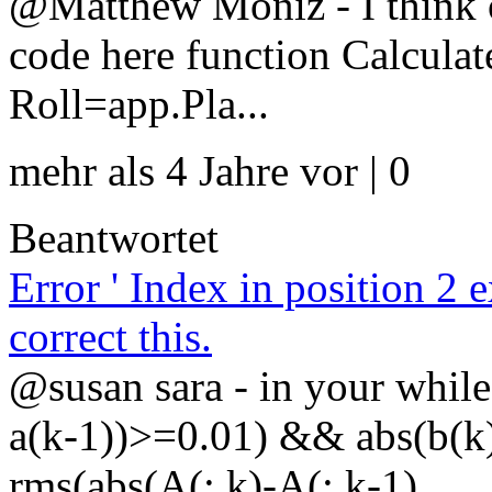
@Matthew Moniz - I think o
code here function Calcula
Roll=app.Pla...
mehr als 4 Jahre vor | 0
Beantwortet
Error ' Index in position 2
correct this.
@susan sara - in your while
a(k-1))>=0.01) && abs(b(k
rms(abs(A(:,k)-A(:,k-1)...