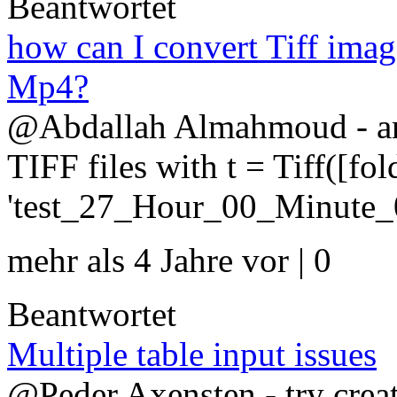
Beantwortet
how can I convert Tiff imag
Mp4?
@Abdallah Almahmoud - are
TIFF files with t = Tiff([fol
'test_27_Hour_00_Minute_
mehr als 4 Jahre vor | 0
Beantwortet
Multiple table input issues
@Peder Axensten - try creati