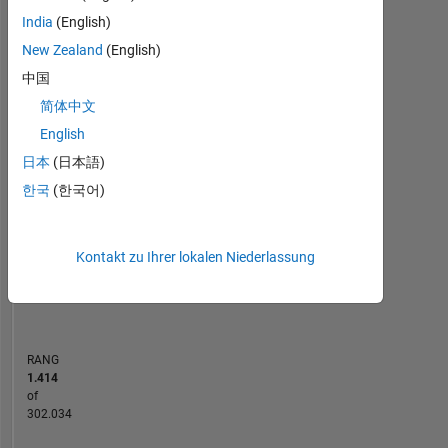
India
(English)
MATLAB Answers
Cody
File Exchange
All
New Zealand
(English)
-10
25
-4
-2
-5
2
4
6
8
20
中国
简体中文
15
English
BEITRÄGE
日本
(日本語)
10
10
한국
(한국어)
5
0
Kontakt zu Ihrer lokalen Niederlassung
03/14
09/15
03/17
09/18
03/20
09/21
03/23
09/24
03/26
05/14
01/16
09/17
05/19
01/21
09/22
05/24
01/26
09/12
08/14
07/16
06/18
L
05/20
04/22
03/24
02/26
ZEITACHSE
RANG
1.414
of
302.034