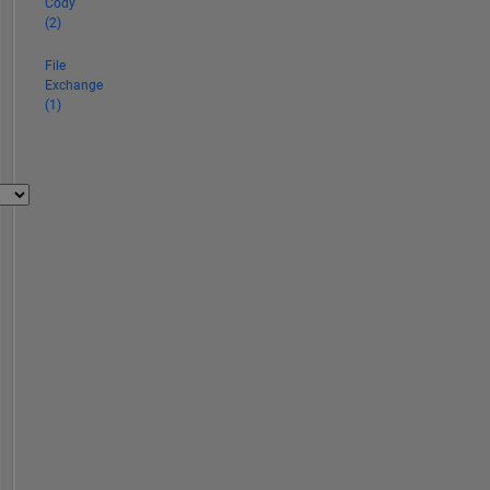
Cody
(2)
File
Exchange
(1)