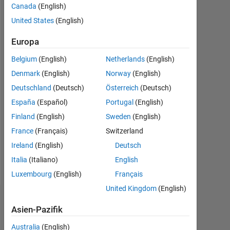
Canada
(English)
Followers:
United States
(English)
0
Europa
Following:
0
Belgium
(English)
Netherlands
(English)
Denmark
(English)
Norway
(English)
Follow
Deutschland
(Deutsch)
Österreich
(Deutsch)
España
(Español)
Portugal
(English)
Nachricht
Finland
(English)
Sweden
(English)
Professional
Interests:
France
(Français)
Switzerland
image
Ireland
(English)
Deutsch
processing,watermarking,Programmin
Italia
(Italiano)
English
in
Mehr
MATLAB,C,C++
Luxembourg
(English)
Français
anzeigen
and
United Kingdom
(English)
xilinx..
Dashboard
Asien-Pazifik
Statistik
Australia
(English)