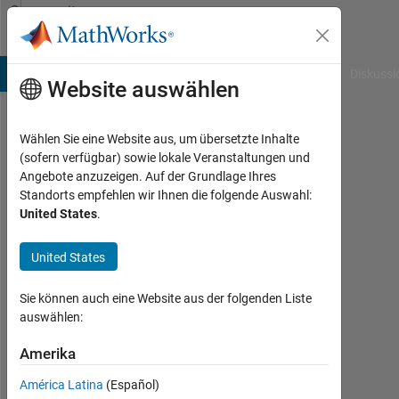
Weiter zum Inhalt
Community
Profile
B Answers
File Exchange
Cody
AI Chat Playground
Diskussi
Website auswählen
Wählen Sie eine Website aus, um übersetzte Inhalte
Shivaputra
(sofern verfügbar) sowie lokale Veranstaltungen und
Angebote anzuzeigen. Auf der Grundlage Ihres
Narke
Standorts empfehlen wir Ihnen die folgende Auswahl:
United States
.
Last
seen:
etwa
United States
2
Jahre
Sie können auch eine Website aus der folgenden Liste
vor
auswählen:
|
Aktiv
Amerika
seit
América Latina
(Español)
2012