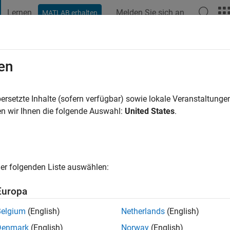
Lernen
Melden Sie sich an
MATLAB erhalten
t Playground
Diskussionen
Wettbewerbe
Blogs
Veröffentlic
en
ahr vor
|
Aktiv seit 2024
ersetzte Inhalte (sofern verfügbar) sowie lokale Veranstaltung
ng:
8
n wir Ihnen die folgende Auswahl:
United States
.
cht
lems one line of code at a time. MATLAB enthusiast with a pas
ating.
er folgenden Liste auswählen:
Europa
Belgium
(English)
Netherlands
(English)
Denmark
(English)
Norway
(English)