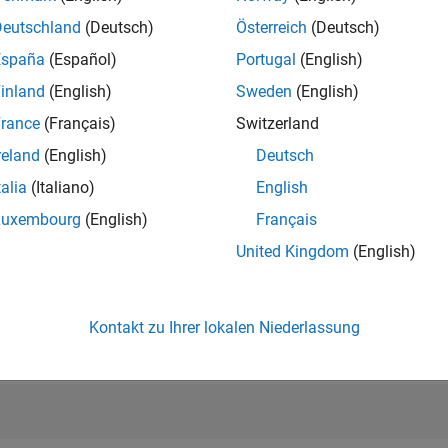
Deutschland
(Deutsch)
Österreich
(Deutsch)
RANG
España
(Español)
Portugal
(English)
96.146
of 178.223
inland
(English)
Sweden
(English)
rance
(Français)
Switzerland
BEITRÄGE
0
Probleme
reland
(English)
Deutsch
1
Lösung
talia
(Italiano)
English
PUNKTESTAN
Luxembourg
(English)
Français
30
United Kingdom
(English)
ANZAHL DER
ABZEICHEN
2
06/25
L
08/25
10/25
12/25
02/26
04/26
06/26
08/26
Kontakt zu Ihrer lokalen Niederlassung
ZEITACHSE