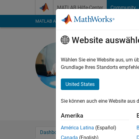
Weiter zum Inhalt
MATLAB Hilfe-Center
Community
MATLAB Answers
File Exchange
Cody
AI Cha
Website auswähl
Victor
Last seen: etwa ein J
Wählen Sie eine Website aus, um üb
Followers:
0
Followi
Grundlage Ihres Standorts empfehle
Follow
Nachri
United States
Solving complex prob
optimizing and innov
Sie können auch eine Website aus d
Amerika
América Latina
(Español)
Dashboard
Abzeichen
Empfehlungen
Canada
(English)