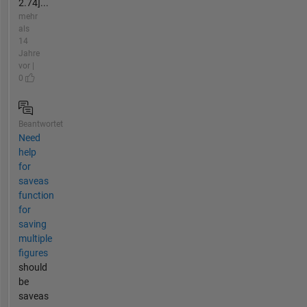
2.74]...
mehr
als
14
Jahre
vor |
0
Beantwortet
Need
help
for
saveas
function
for
saving
multiple
figures
should
be
saveas