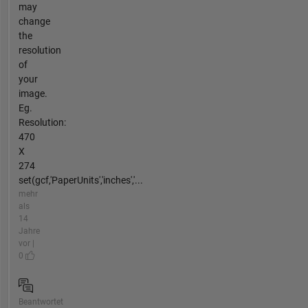
may
change
the
resolution
of
your
image.
Eg.
Resolution:
470
X
274
set(gcf,'PaperUnits','inches','...
mehr
als
14
Jahre
vor |
0
Beantwortet