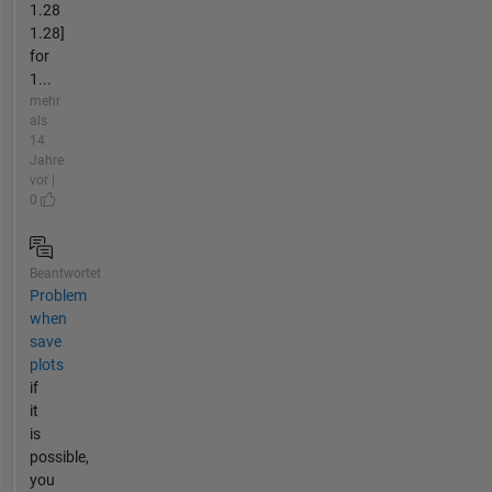
1.28
1.28]
for
1...
mehr
als
14
Jahre
vor |
0
Beantwortet
Problem
when
save
plots
if
it
is
possible,
you