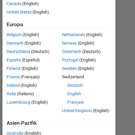
Canada
(English)
Follow
United States
(English)
Nachricht
Europa
Professional
Interests:
Belgium
(English)
Netherlands
(English)
Modeling
Denmark
(English)
Norway
(English)
Deutschland
(Deutsch)
Österreich
(Deutsch)
España
(Español)
Portugal
(English)
Dashboard
Finland
(English)
Sweden
(English)
France
(Français)
Switzerland
Statistik
Ireland
(English)
Deutsch
MATLAB Answers
Italia
(Italiano)
English
Luxembourg
(English)
Français
-2
-1
7
6
United Kingdom
(English)
5
4
Asien-Pazifik
BEITRÄGE
L
3
Australia
(English)