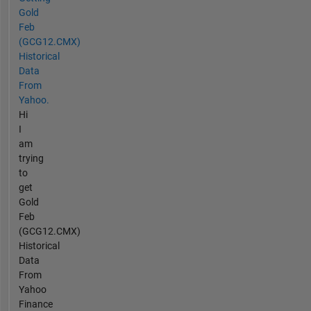
Gold
Feb
(GCG12.CMX)
Historical
Data
From
Yahoo.
Hi
I
am
trying
to
get
Gold
Feb
(GCG12.CMX)
Historical
Data
From
Yahoo
Finance