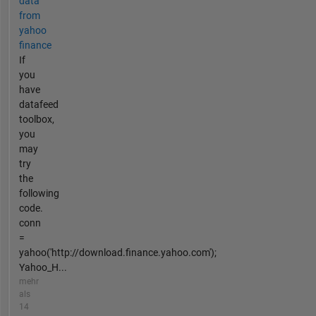
data
from
yahoo
finance
If
you
have
datafeed
toolbox,
you
may
try
the
following
code.
conn
=
yahoo('http://download.finance.yahoo.com');
Yahoo_H...
mehr
als
14