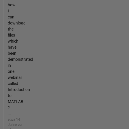
how
I
can
download
the
files
which
have
been
demonstrated
in
one
webinar
called
Introduction
to
MATLAB
?
...
etwa 14
Jahre vor