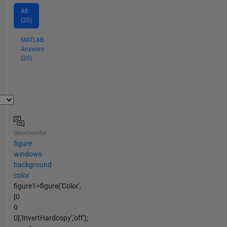
All
(20)
MATLAB
Answers
(20)
Beantwortet
figure
windows
background
color
figure1=figure('Color',
[0
0
0],'InvertHardcopy','off');