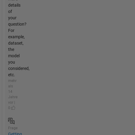
details
of
your
question?
For
example,
dataset,
the
model
you
considered,
etc.
mehr
als
14
Jahre
vor |
0
Frage
Getting