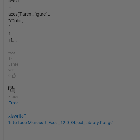
axes1
=
axes('Parent',figure1,...
'YColor',
[1
1
1],...
...
fast
14
Jahre
vor |
0
Frage
Error
:
xlswrite()
'Interface.Microsoft_Excel_12.0_Object_Library.Range'
Hi
I