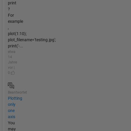
print
?
For
example
,
plot(1:10);
plot_filename='testing.jpg';
print('-...
etwa
14
Jahre
vor |
0
Beantwortet
Plotting
only
one
axis
You
may