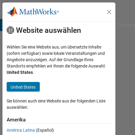
Weiter zum Inhalt
Community
Profile
B Answers
File Exchange
Cody
AI Chat Playground
Diskussi
Website auswählen
Wählen Sie eine Website aus, um übersetzte Inhalte
Jessica
(sofern verfügbar) sowie lokale Veranstaltungen und
Angebote anzuzeigen. Auf der Grundlage Ihres
Lam
Standorts empfehlen wir Ihnen die folgende Auswahl:
United States
.
Aktiv
seit
2011
United States
Followers:
Sie können auch eine Website aus der folgenden Liste
0
auswählen:
Following:
Amerika
0
América Latina
(Español)