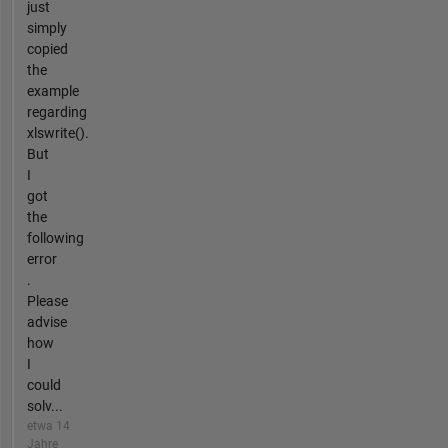
just
simply
copied
the
example
regarding
xlswrite().
But
I
got
the
following
error
.
Please
advise
how
I
could
solv...
etwa 14
Jahre