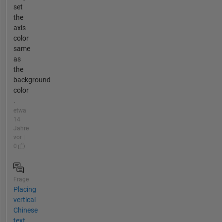
set
the
axis
color
same
as
the
background
color
.
etwa
14
Jahre
vor |
0
Frage
Placing
vertical
Chinese
text