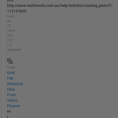
http://www.mathworks.com.au/help/techdoc/creating_plots/f1-
11215.html
mehr
als
14
Jahre
vor |
2
|
akzeptiert
Frage
Gold
Feb
Historical
Data
From
Yahoo
Finance
Hi
I