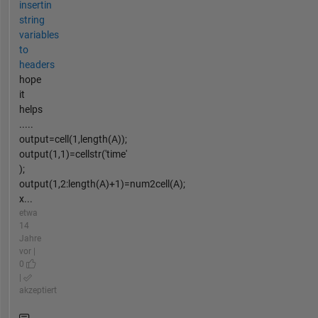
insertin
string
variables
to
headers
hope
it
helps
.....
output=cell(1,length(A));
output(1,1)=cellstr('time'
);
output(1,2:length(A)+1)=num2cell(A);
x...
etwa
14
Jahre
vor |
0
|
akzeptiert