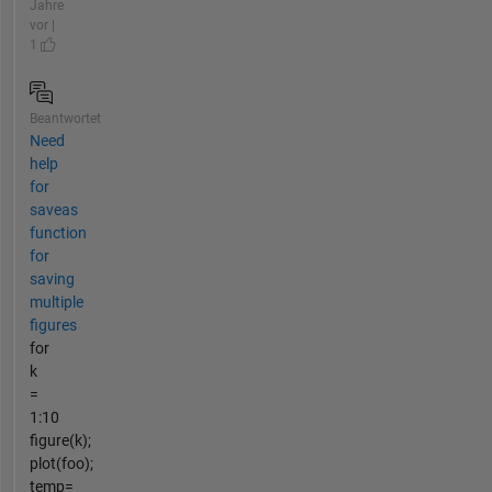
Jahre
vor |
1
Beantwortet
Need
help
for
saveas
function
for
saving
multiple
figures
for
k
=
1:10
figure(k);
plot(foo);
temp=