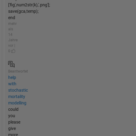
['fig',num2str(k),'.png'];
save(gca,temp);
end
mehr
als
14
Jahre
vor |
0
Beantwortet
help
with
stochastic
mortality
modelling
could
you
please
give
more