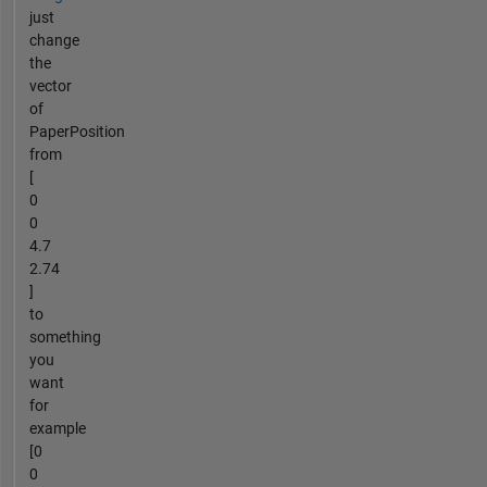
just
change
the
vector
of
PaperPosition
from
[
0
0
4.7
2.74
]
to
something
you
want
for
example
[0
0