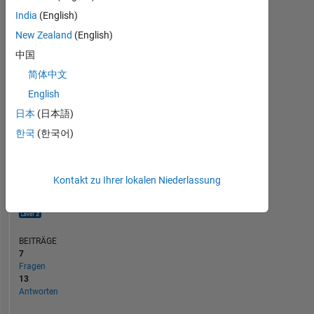
2
India
(English)
1
New Zealand
(English)
0
中国
04/13
11/14
06/16
01/18
08/19
03/21
10/22
05/24
12/25
06/13
03/15
12/16
09/18
06/20
03/22
12/23
09/11
09/13
09/15
09/17
09/19
L
09/21
09/23
09/25
简体中文
ZEITACHSE
English
日本
(日本語)
RANG
한국
(한국어)
3.075
of
302.031
Kontakt zu Ihrer lokalen Niederlassung
REPUTATION
20
BEITRÄGE
7
Fragen
13
Antworten