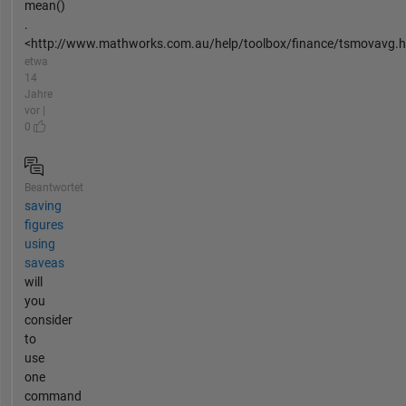
mean()
.
<http://www.mathworks.com.au/help/toolbox/finance/tsmovavg.ht
etwa
14
Jahre
vor |
0
Beantwortet
saving
figures
using
saveas
will
you
consider
to
use
one
command