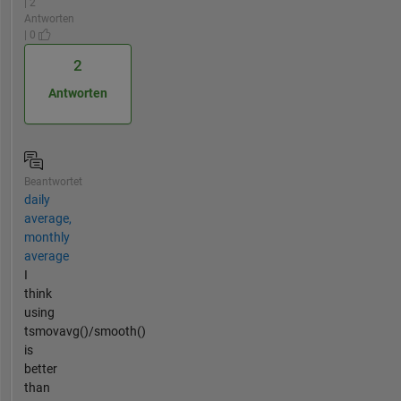
| 2
Antworten
| 0
2
Antworten
Beantwortet
daily
average,
monthly
average
I
think
using
tsmovavg()/smooth()
is
better
than