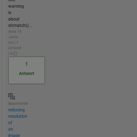
warning
is
about
strmatch()...
etwa 14
Jahre
vor | 1
Antwort
| 0
1
Antwort
Beantwortet
reducing
resolution
of
an
image