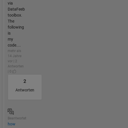
via
DataFeeb
toolbox.
The
following
is
my
code....
mehr als
14 Jahre
vor | 2
Antworten
| 0
2
Antworten
Beantwortet
how