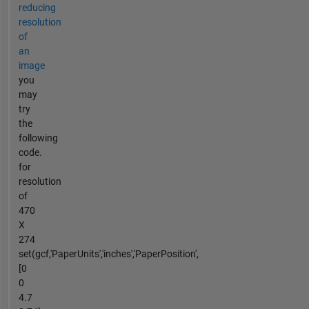
reducing
resolution
of
an
image
you
may
try
the
following
code.
for
resolution
of
470
X
274
set(gcf,'PaperUnits','inches','PaperPosition',
[0
0
4.7