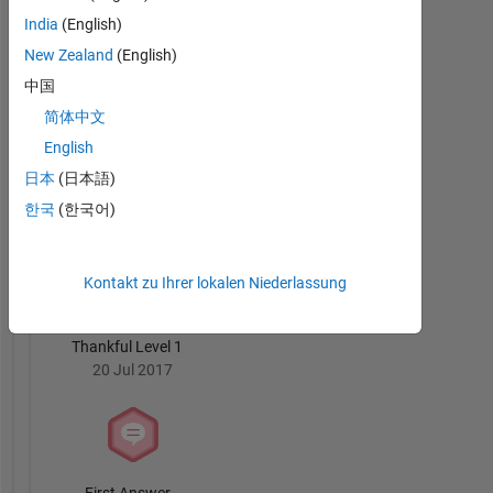
India
(English)
3 Month Streak
New Zealand
(English)
20 Jul 2017
中国
简体中文
English
日本
(日本語)
Knowledgeable Level 2
한국
(한국어)
20 Jul 2017
Kontakt zu Ihrer lokalen Niederlassung
Thankful Level 1
20 Jul 2017
First Answer