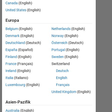
Canada
(English)
Follow
United States
(English)
Nachricht
Europa
Professional
Interests:
Belgium
(English)
Netherlands
(English)
Modeling
Denmark
(English)
Norway
(English)
Deutschland
(Deutsch)
Österreich
(Deutsch)
España
(Español)
Portugal
(English)
Abzeichen
Finland
(English)
Sweden
(English)
Jessica
France
(Français)
Switzerland
Lam's
Ireland
(English)
Deutsch
Abzeichen
Italia
(Italiano)
English
MATLAB
Luxembourg
(English)
Français
Answers
Alle
United Kingdom
(English)
Abzeichen
Asien-Pazifik
Australia
(English)