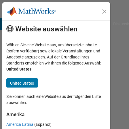
Weiter zum Inhalt
Community
Profile
B Answers
File Exchange
Cody
AI Chat Playground
Diskussi
Website auswählen
Wählen Sie eine Website aus, um übersetzte Inhalte
Jessica
(sofern verfügbar) sowie lokale Veranstaltungen und
Angebote anzuzeigen. Auf der Grundlage Ihres
Lam
Standorts empfehlen wir Ihnen die folgende Auswahl:
United States
.
Aktiv
seit
2011
United States
Followers:
Sie können auch eine Website aus der folgenden Liste
0
auswählen:
Following:
Amerika
0
América Latina
(Español)