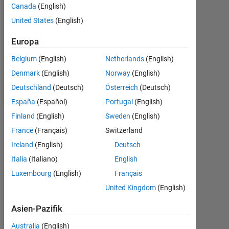
Followers:
Canada
(English)
0
United States
(English)
Following:
Europa
0
Belgium
(English)
Netherlands
(English)
Denmark
(English)
Norway
(English)
Follow
Deutschland
(Deutsch)
Österreich
(Deutsch)
España
(Español)
Portugal
(English)
Finland
(English)
Sweden
(English)
Dashboard
France
(Français)
Switzerland
Ireland
(English)
Deutsch
Statistik
Italia
(Italiano)
English
MATLAB Answers
Luxembourg
(English)
Français
United Kingdom
(English)
-2
-1
3
2
Asien-Pazifik
Australia
(English)