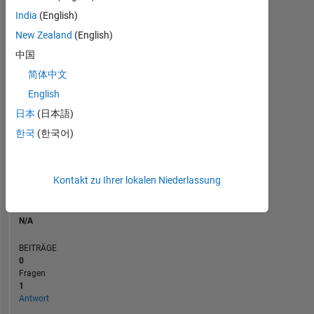
BEITRÄGE
L
1
India
(English)
New Zealand
(English)
中国
0
简体中文
04/25
06/25
10/25
12/25
04/26
06/26
02/25
05/25
08/25
11/25
L
02/26
05/26
08/26
English
ZEITACHSE
日本
(日本語)
한국
(한국어)
RANG
N/A
of
Kontakt zu Ihrer lokalen Niederlassung
302.034
REPUTATION
N/A
BEITRÄGE
0
Fragen
1
Antwort