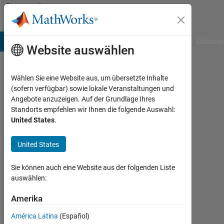
Weiter zum Inhalt
Community
Profile
B Answers
File Exchange
Cody
AI Chat Playground
Diskussi
Website auswählen
Wählen Sie eine Website aus, um übersetzte Inhalte
Andre
(sofern verfügbar) sowie lokale Veranstaltungen und
Angebote anzuzeigen. Auf der Grundlage Ihres
Last
Standorts empfehlen wir Ihnen die folgende Auswahl:
seen:
United States
.
mehr
als
United States
ein
Jahr
vor
Sie können auch eine Website aus der folgenden Liste
|
auswählen:
Aktiv
seit
Amerika
2025
América Latina
(Español)