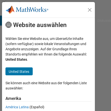
Weiter zum Inhalt
Community
Profile
B Answers
File Exchange
Cody
AI Chat Playground
Diskussi
Website auswählen
Wählen Sie eine Website aus, um übersetzte Inhalte
Andre
(sofern verfügbar) sowie lokale Veranstaltungen und
Angebote anzuzeigen. Auf der Grundlage Ihres
Last
Standorts empfehlen wir Ihnen die folgende Auswahl:
seen:
United States
.
mehr
als
United States
ein
Jahr
vor
Sie können auch eine Website aus der folgenden Liste
|
auswählen:
Aktiv
seit
Amerika
2025
América Latina
(Español)