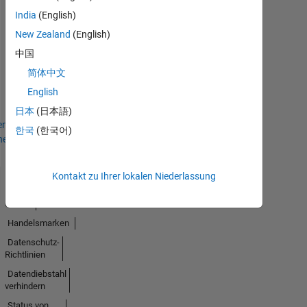
India
(English)
New Zealand
(English)
First Answer
中国
13 Feb 2025
简体中文
English
日本
(日本語)
en
한국
(한국어)
hen
Kontakt zu Ihrer lokalen Niederlassung
Trust
Center
Handelsmarken
Datenschutz-
Richtlinien
Datendiebstahl
verhindern
Status von