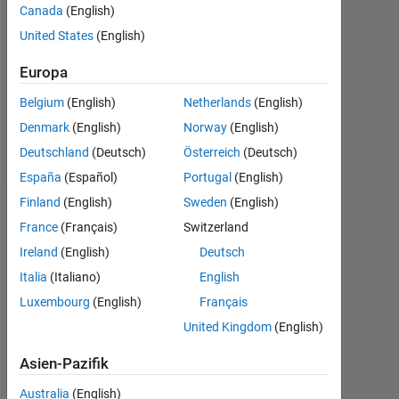
Followers:
Canada
(English)
0
United States
(English)
Following:
Europa
0
Belgium
(English)
Netherlands
(English)
Denmark
(English)
Norway
(English)
Follow
Deutschland
(Deutsch)
Österreich
(Deutsch)
España
(Español)
Portugal
(English)
Finland
(English)
Sweden
(English)
Abzeichen
France
(Français)
Switzerland
Andre's
Ireland
(English)
Deutsch
Abzeichen
Italia
(Italiano)
English
Luxembourg
(English)
Français
MATLAB
Answers
Alle
United Kingdom
(English)
Abzeichen
Asien-Pazifik
Australia
(English)