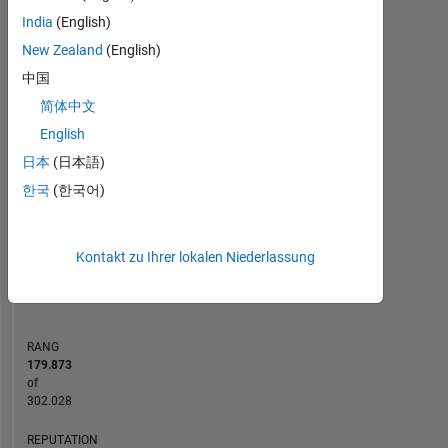
MATLAB Answers
India
(English)
New Zealand
(English)
-2
-1
3
2
中国
简体中文
BEITRÄGE
English
L
1
日本
(日本語)
한국
(한국어)
0
Kontakt zu Ihrer lokalen Niederlassung
03/24
07/24
11/24
03/25
L
07/25
11/25
03/26
07/26
ZEITACHSE
RANG
179.873
of
302.028
REPUTATION