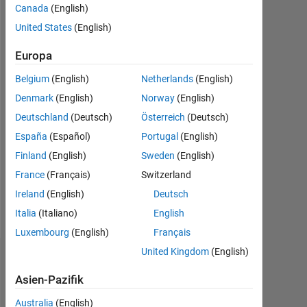
Followers:
Canada
(English)
0
United States
(English)
Following:
Europa
0
Belgium
(English)
Netherlands
(English)
Denmark
(English)
Norway
(English)
Follow
Deutschland
(Deutsch)
Österreich
(Deutsch)
España
(Español)
Portugal
(English)
Programming
Finland
(English)
Sweden
(English)
Languages:
MATLAB
France
(Français)
Switzerland
Spoken
Ireland
(English)
Deutsch
Languages:
Italia
(Italiano)
English
English,
Chinese
Luxembourg
(English)
Français
United Kingdom
(English)
Dashboard
Asien-Pazifik
Statistik
Australia
(English)