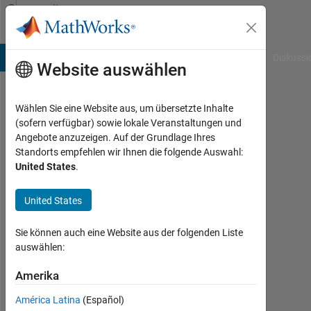
Weiter zum Inhalt
Community
Profile
B Answers
File Exchange
Cody
AI Chat Playground
Diskussi
Website auswählen
Wählen Sie eine Website aus, um übersetzte Inhalte
Jue
(sofern verfügbar) sowie lokale Veranstaltungen und
Angebote anzuzeigen. Auf der Grundlage Ihres
Gu
Standorts empfehlen wir Ihnen die folgende Auswahl:
United States
.
Last
seen:
fast 2
United States
Jahre
vor
Sie können auch eine Website aus der folgenden Liste
|
auswählen:
Aktiv
seit
Amerika
2024
América Latina
(Español)