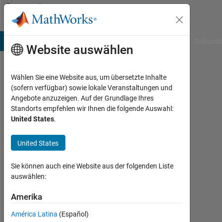
Weiter zum Inhalt
Community
Profile
B Answers
File Exchange
Cody
AI Chat Playground
Diskussi
Website auswählen
Wählen Sie eine Website aus, um übersetzte Inhalte
Jue
(sofern verfügbar) sowie lokale Veranstaltungen und
Angebote anzuzeigen. Auf der Grundlage Ihres
Gu
Standorts empfehlen wir Ihnen die folgende Auswahl:
United States
.
Aktiv
seit
2024
United States
Followers:
Sie können auch eine Website aus der folgenden Liste
0
auswählen:
Following:
Amerika
0
América Latina
(Español)