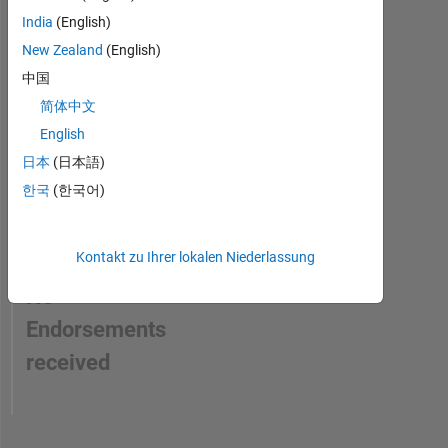
skill
India
(English)
New Zealand
(English)
中国
简体中文
English
日本
(日本語)
한국
(한국어)
Kontakt zu Ihrer lokalen Niederlassung
No
Endorsements
received