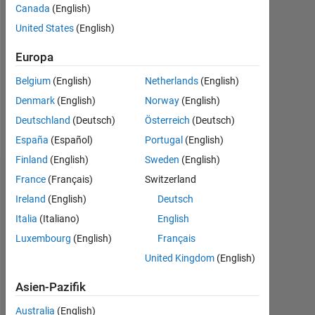
Canada
(English)
Follow
United States
(English)
Europa
Programming
Languages:
Belgium
(English)
Netherlands
(English)
MATLAB
Denmark
(English)
Norway
(English)
Spoken
Languages:
Deutschland
(Deutsch)
Österreich
(Deutsch)
English,
España
(Español)
Portugal
(English)
Chinese
Finland
(English)
Sweden
(English)
Empfehlungen
France
(Français)
Switzerland
Ireland
(English)
Deutsch
Please
Italia
(Italiano)
English
login
Luxembourg
(English)
Français
to
endorse
United Kingdom
(English)
this
person
Asien-Pazifik
in
Australia
(English)
a