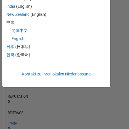
India
(English)
BEITRÄGE
L
1
New Zealand
(English)
中国
简体中文
English
0
12/24
03/25
06/25
09/25
L
12/25
03/26
06/26
日本
(日本語)
ZEITACHSE
한국
(한국어)
RANG
Kontakt zu Ihrer lokalen Niederlassung
198.078
of
302.031
REPUTATION
0
BEITRÄGE
1
Frage
0