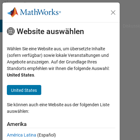
Weiter zum Inhalt
Community
Profile
B Answers
File Exchange
Cody
AI Chat Playground
Diskussi
Website auswählen
Wählen Sie eine Website aus, um übersetzte Inhalte
JAYARAM
(sofern verfügbar) sowie lokale Veranstaltungen und
Angebote anzuzeigen. Auf der Grundlage Ihres
PRAKASH
Standorts empfehlen wir Ihnen die folgende Auswahl:
United States
.
Last
seen:
mehr
United States
als
ein
Sie können auch eine Website aus der folgenden Liste
Jahr
auswählen:
vor
|
Amerika
Aktiv
América Latina
(Español)
seit