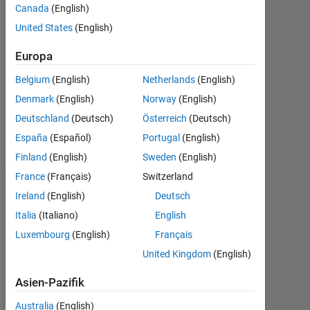
2024
Canada
(English)
United States
(English)
Followers:
0
Europa
Following:
Belgium
(English)
Netherlands
(English)
0
Denmark
(English)
Norway
(English)
Deutschland
(Deutsch)
Österreich
(Deutsch)
Follow
España
(Español)
Portugal
(English)
Finland
(English)
Sweden
(English)
France
(Français)
Switzerland
Dashboard
Ireland
(English)
Deutsch
Italia
(Italiano)
English
Statistik
Luxembourg
(English)
Français
MATLAB Answers
United Kingdom
(English)
Asien-Pazifik
-2
-1
3
2
Australia
(English)