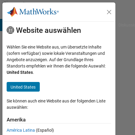
Weiter zum Inhalt
Community
Profile
B Answers
File Exchange
Cody
AI Chat Playground
Diskussi
Website auswählen
Wählen Sie eine Website aus, um übersetzte Inhalte
JAYARAM
(sofern verfügbar) sowie lokale Veranstaltungen und
Angebote anzuzeigen. Auf der Grundlage Ihres
PRAKASH
Standorts empfehlen wir Ihnen die folgende Auswahl:
United States
.
Last
seen:
mehr
United States
als
ein
Sie können auch eine Website aus der folgenden Liste
Jahr
auswählen:
vor
|
Amerika
Aktiv
América Latina
(Español)
seit