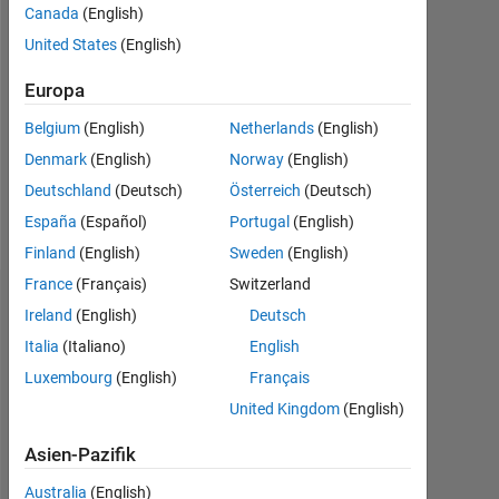
2024
Canada
(English)
United States
(English)
Followers:
0
Europa
Following:
Belgium
(English)
Netherlands
(English)
0
Denmark
(English)
Norway
(English)
Deutschland
(Deutsch)
Österreich
(Deutsch)
Follow
España
(Español)
Portugal
(English)
Finland
(English)
Sweden
(English)
France
(Français)
Switzerland
Abzeichen
Ireland
(English)
Deutsch
Italia
(Italiano)
English
JAYARAM
PRAKASH's
Luxembourg
(English)
Français
Abzeichen
United Kingdom
(English)
MATLAB
Asien-Pazifik
Answers
Alle
Abzeichen
Australia
(English)