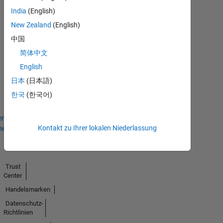
India
(English)
New Zealand
(English)
中国
简体中文
First Answer
English
03 Apr 2024
日本
(日本語)
한국
(한국어)
en
Kontakt zu Ihrer lokalen Niederlassung
hen
Trust
Center
Handelsmarken
Datenschutz-
Richtlinien